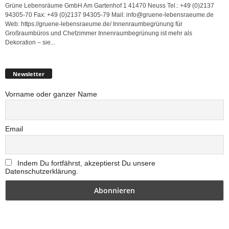
Grüne Lebensräume GmbH Am Gartenhof 1 41470 Neuss Tel.: +49 (0)2137
94305-70 Fax: +49 (0)2137 94305-79 Mail: info@gruene-lebensraeume.de
Web: https://gruene-lebensraeume.de/ Innenraumbegrünung für
Großraumbüros und Chefzimmer Innenraumbegrünung ist mehr als
Dekoration – sie...
Newsletter
Vorname oder ganzer Name
Email
Indem Du fortfährst, akzeptierst Du unsere
Datenschutzerklärung.