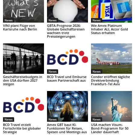
News
News
News
VINI plant Flüge von
GBTA-Prognose 2026:
Wie Amex Platinum
Karlsruhe nach Berlin
Globale Geschäftsreisen
Inhaber ALL Accor Gold
wachsen trotz
Status erhalten
Preissteigerungen
News
News
News
Geschäftsreisebudgets in
BCD Travel und Emburse
Condor eröffnet tägliche
den USA dürften 2027
bauen Partnerschaft aus
Direktverbindung
steigen
Frankfurt–Tel Aviv
News
News
News
BCD Travel erzielt
Amex GBT baut KI-
USA machen Visum-
Fortschritte bei globaler
Funktionen für Reisen,
Bond-Programm für 50
Strategie
Spesen und Meetings aus
Länder dauerhaft