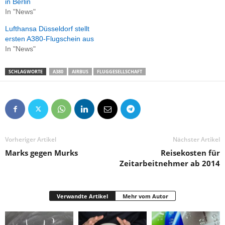
in Berlin
In "News"
Lufthansa Düsseldorf stellt
ersten A380-Flugschein aus
In "News"
SCHLAGWORTE
A380
AIRBUS
FLUGGESELLSCHAFT
Vorheriger Artikel
Nächster Artikel
Marks gegen Murks
Reisekosten für
Zeitarbeitnehmer ab 2014
Verwandte Artikel
Mehr vom Autor