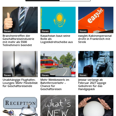
News
News
News
Branchentreffen der
Kasachstan baut seine
easyJet-Kabinenpersonal
Geschäftsreiseindustrie
Rolle als
droht in Frankreich mit
mit mehr als 5500
Logistikdrehscheibe aus
Streik
Teilnehmern beendet
News
News
News
Unabhängige Flughafen-
Mehr Wettbewerb im
Jetstar verlangt ab
Lounges: Mehr Flexibilität
Bahnfernverkehr –
Februar 2027 üppige
für Geschäftsreisende
Chance für
Gebühren für das
Geschäftsreisen
Handgepäck