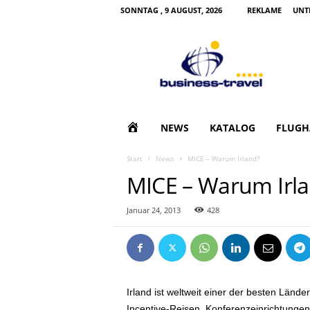
SONNTAG , 9 AUGUST, 2026
REKLAME
UNT
B
u
s
i
n
e
s
H
NEWS
KATALOG
FLUGH
s
T
O
Start
News
MICE – Warum Irland?
r
MICE – Warum Irl
a
M
v
e
Januar 24, 2013
428
E
l
|
G
e
s
Irland ist weltweit einer der besten Län
c
h
Incentive-Reisen. Konferenzeinrichtunge