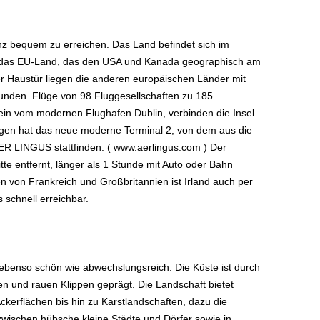
anz bequem zu erreichen. Das Land befindet sich im
t das EU-Land, das den USA und Kanada geographisch am
der Haustür liegen die anderen europäischen Länder mit
tunden. Flüge von 98 Fluggesellschaften zu 185
lein vom modernen Flughafen Dublin, verbinden die Insel
ragen hat das neue moderne Terminal 2, von dem aus die
AER LINGUS stattfinden. ( www.aerlingus.com ) Der
tte entfernt, länger als 1 Stunde mit Auto oder Bahn
 von Frankreich und Großbritannien ist Irland auch per
schnell erreichbar.
en ebenso schön wie abwechslungsreich. Die Küste ist durch
 und rauen Klippen geprägt. Die Landschaft bietet
ckerflächen bis hin zu Karstlandschaften, dazu die
wischen hübsche kleine Städte und Dörfer sowie in