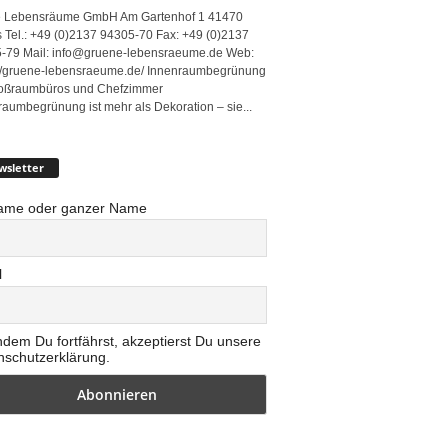
 Lebensräume GmbH Am Gartenhof 1 41470
 Tel.: +49 (0)2137 94305-70 Fax: +49 (0)2137
-79 Mail: info@gruene-lebensraeume.de Web:
://gruene-lebensraeume.de/ Innenraumbegrünung
roßraumbüros und Chefzimmer
raumbegrünung ist mehr als Dekoration – sie...
wsletter
ame oder ganzer Name
l
ndem Du fortfährst, akzeptierst Du unsere
nschutzerklärung.