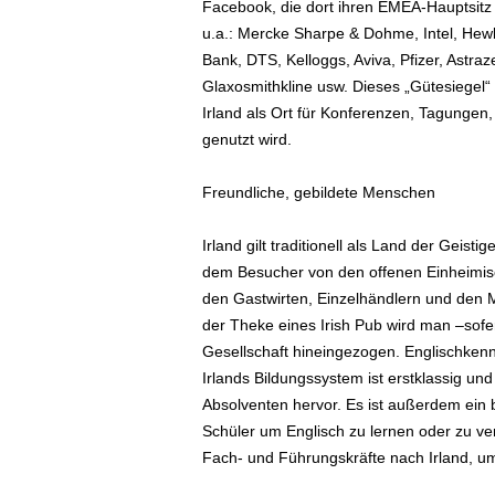
Facebook, die dort ihren EMEA-Hauptsitz
e
u.a.: Mercke Sharpe & Dohme, Intel, Hewl
n
|
Bank, DTS, Kelloggs, Aviva, Pfizer, Astraz
B
Glaxosmithkline usw. Dieses „Gütesiegel“
u
Irland als Ort für Konferenzen, Tagunge
s
genutzt wird.
i
n
Freundliche, gebildete Menschen
e
s
s
Irland gilt traditionell als Land der Geis
-
dem Besucher von den offenen Einheimis
T
den Gastwirten, Einzelhändlern und den 
r
der Theke eines Irish Pub wird man –sofer
a
Gesellschaft hineingezogen. Englischkennt
v
Irlands Bildungssystem ist erstklassig und
e
Absolventen hervor. Es ist außerdem ein 
l
.
Schüler um Englisch zu lernen oder zu v
d
Fach- und Führungskräfte nach Irland, um 
e