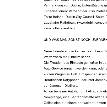
Vermarktung von Dublin, Unterstützung gi
Organisationen: Verband der Irish Profess
Failte Ireland, Dublin City Council, Sout
Laoghaire Rathdown. (www.dublinconventi
www.failteireland.ie )
UND WAS MAN SONST NOCH UNERNE
Neue Talente entdecken im Team beim Gui
Wettbewerb mit Einheimischen.
Die Freuden des Einkaufs genießen in den
Auto-Service erreicht werden kann, oder a
kurzen Wegen zu Fuß. Entspannen in eine
literarischen Koryphäen, darunter James 
der Jameson Distillery.
Action bei einer Autofahrt mit Allradantr
Newgrange, eine Begräbnisstätte älter al
Golfspielen auf einem der weltberühmten