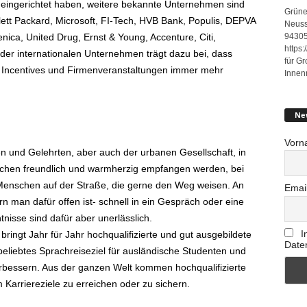
 eingerichtet haben, weitere bekannte Unternehmen sind
Grüne
ett Packard, Microsoft, FI-Tech, HVB Bank, Populis, DEPVA
Neuss
94305
enica, United Drug, Ernst & Young, Accenture, Citi,
https
 der internationalen Unternehmen trägt dazu bei, dass
für G
n, Incentives und Firmenveranstaltungen immer mehr
Innen
Ne
Vorn
tigen und Gelehrten, aber auch der urbanen Gesellschaft, in
chen freundlich und warmherzig empfangen werden, bei
Menschen auf der Straße, die gerne den Weg weisen. An
Emai
n man dafür offen ist- schnell in ein Gespräch oder eine
nisse sind dafür aber unerlässlich.
I
 bringt Jahr für Jahr hochqualifizierte und gut ausgebildete
Date
beliebtes Sprachreiseziel für ausländische Studenten und
erbessern. Aus der ganzen Welt kommen hochqualifizierte
Karriereziele zu erreichen oder zu sichern.