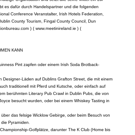
bt es dafür durch Handelspartner und die folgenden
ional Conference Veranstalter, Irish Hotels Federation,
h Dublin County Tourism, Fingal County Council, Dun
onbureau.com ) ( www.meetinireland.ie ) (
HMEN KANN
nness Pint zapfen oder einem Irish Soda Brotback-
 Designer-Läden auf Dublins Grafton Street, die mit einem
uch traditionell mit Pferd und Kutsche, oder einfach auf
m berühmten Literary Pub Crawl in Dublin Pubs, die von
Joyce besucht wurden, oder bei einem Whiskey Tasting in
ieb über das felsige Wicklow Gebirge, oder beim Besuch von
s die Pyramiden.
 Championship-Golfplätze, darunter The K Club (Home bis