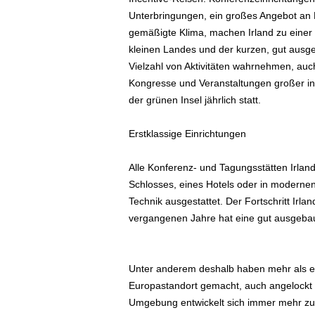
ä
Unterbringungen, ein großes Angebot an Fr
f
gemäßigte Klima, machen Irland zu einer K
t
kleinen Landes und der kurzen, gut aus
s
Vielzahl von Aktivitäten wahrnehmen, auc
r
Kongresse und Veranstaltungen großer in
e
der grünen Insel jährlich statt.
i
s
e
Erstklassige Einrichtungen
n
|
Alle Konferenz- und Tagungsstätten Irland
D
Schlosses, eines Hotels oder in modernen
i
Technik ausgestattet. Der Fortschritt Irla
e
vergangenen Jahre hat eine gut ausgebau
n
s
t
r
Unter anderem deshalb haben mehr als ei
e
Europastandort gemacht, auch angelockt
i
Umgebung entwickelt sich immer mehr zum
s