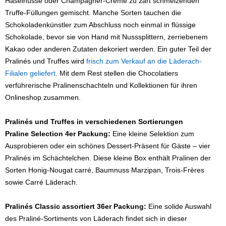
Haselnüsse oder Champagner-Creme zu zart schmelzenden
Truffe-Füllungen gemischt. Manche Sorten tauchen die
Schokoladenkünstler zum Abschluss noch einmal in flüssige
Schokolade, bevor sie von Hand mit Nusssplittern, zerriebenem
Kakao oder anderen Zutaten dekoriert werden. Ein guter Teil der
Pralinés und Truffes wird
frisch zum Verkauf an die Läderach-
Filialen geliefert
. Mit dem Rest stellen die Chocolatiers
verführerische Pralinenschachteln und Kollektionen für ihren
Onlineshop zusammen.
Pralinés und Truffes in verschiedenen Sortierungen
Praline Selection 4er Packung:
Eine kleine Selektion zum
Ausprobieren oder ein schönes Dessert-Präsent für Gäste – vier
Pralinés im Schächtelchen. Diese kleine Box enthält Pralinen der
Sorten Honig-Nougat carré, Baumnuss Marzipan, Trois-Frères
sowie Carré Läderach.
Pralinés Classic assortiert 36er Packung:
Eine solide Auswahl
des Praliné-Sortiments von Läderach findet sich in dieser