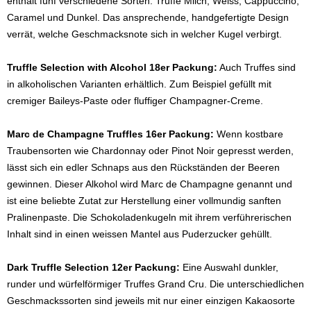
enthält fünf verschiedene Sorten: Truffe Milch, Weiss, Cappuccino,
Caramel und Dunkel. Das ansprechende, handgefertigte Design
verrät, welche Geschmacksnote sich in welcher Kugel verbirgt.
Truffle Selection with Alcohol 18er Packung:
Auch Truffes sind
in alkoholischen Varianten erhältlich. Zum Beispiel gefüllt mit
cremiger Baileys-Paste oder fluffiger Champagner-Creme.
Marc de Champagne Truffles 16er Packung:
Wenn kostbare
Traubensorten wie Chardonnay oder Pinot Noir gepresst werden,
lässt sich ein edler Schnaps aus den Rückständen der Beeren
gewinnen. Dieser Alkohol wird Marc de Champagne genannt und
ist eine beliebte Zutat zur Herstellung einer vollmundig sanften
Pralinenpaste. Die Schokoladenkugeln mit ihrem verführerischen
Inhalt sind in einen weissen Mantel aus Puderzucker gehüllt.
Dark Truffle Selection 12er Packung:
Eine Auswahl dunkler,
runder und würfelförmiger Truffes Grand Cru. Die unterschiedlichen
Geschmackssorten sind jeweils mit nur einer einzigen Kakaosorte