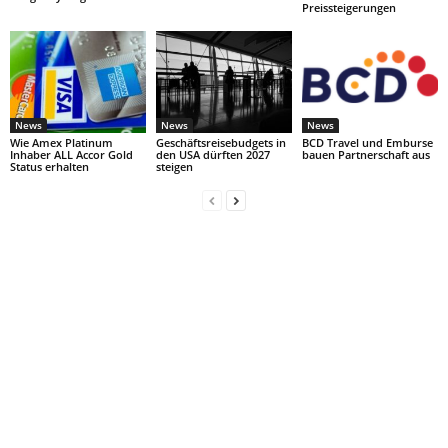
Preissteigerungen
News
News
News
Wie Amex Platinum
Geschäftsreisebudgets in
BCD Travel und Emburse
Inhaber ALL Accor Gold
den USA dürften 2027
bauen Partnerschaft aus
Status erhalten
steigen