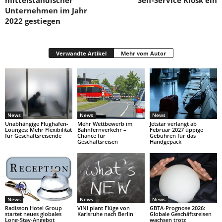
mittelständischer
Self-Service Kiosk ein
Unternehmen im Jahr
2022 gestiegen
Verwandte Artikel
Mehr vom Autor
News
News
News
Unabhängige Flughafen-
Mehr Wettbewerb im
Jetstar verlangt ab
Lounges: Mehr Flexibilität
Bahnfernverkehr –
Februar 2027 üppige
für Geschäftsreisende
Chance für
Gebühren für das
Geschäftsreisen
Handgepäck
News
News
News
Radisson Hotel Group
VINI plant Flüge von
GBTA-Prognose 2026:
startet neues globales
Karlsruhe nach Berlin
Globale Geschäftsreisen
Long-Stay-Angebot
wachsen trotz