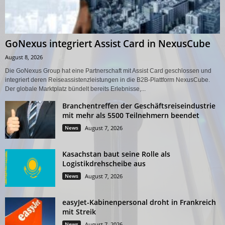
GoNexus integriert Assist Card in NexusCube
August 8, 2026
Die GoNexus Group hat eine Partnerschaft mit Assist Card geschlossen und
integriert deren Reiseassistenzleistungen in die B2B-Plattform NexusCube.
Der globale Marktplatz bündelt bereits Erlebnisse,...
Branchentreffen der Geschäftsreiseindustrie
mit mehr als 5500 Teilnehmern beendet
News
August 7, 2026
Kasachstan baut seine Rolle als
Logistikdrehscheibe aus
News
August 7, 2026
easyJet-Kabinenpersonal droht in Frankreich
mit Streik
News
August 7, 2026