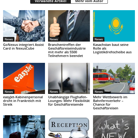
Verwandte Artikel
Mehr vom Autor
News
News
News
GoNexus integriert Assist
Branchentreffen der
Kasachstan baut seine
Card in NexusCube
Geschäftsreiseindustrie
Rolle als
mit mehr als 5500
Logistikdrehscheibe aus
Teilnehmern beendet
News
News
News
easyJet-Kabinenpersonal
Unabhängige Flughafen-
Mehr Wettbewerb im
droht in Frankreich mit
Lounges: Mehr Flexibilität
Bahnfernverkehr –
Streik
für Geschäftsreisende
Chance für
Geschäftsreisen