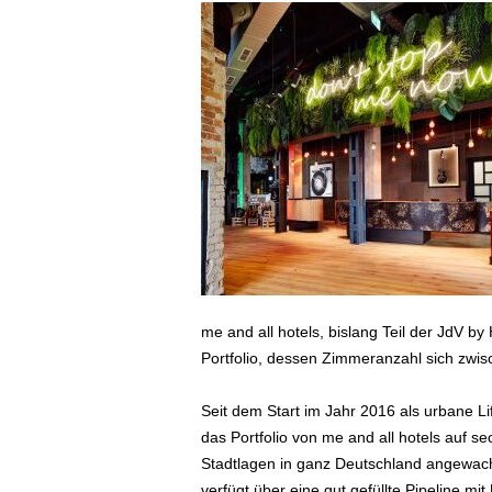
ä
f
t
s
r
e
i
s
e
n
|
D
i
e
me and all hotels, bislang Teil der JdV by
n
Portfolio, dessen Zimmeranzahl sich zwis
s
t
Seit dem Start im Jahr 2016 als urbane L
r
e
das Portfolio von me and all hotels auf s
i
Stadtlagen in ganz Deutschland angewachse
s
verfügt über eine gut gefüllte Pipeline m