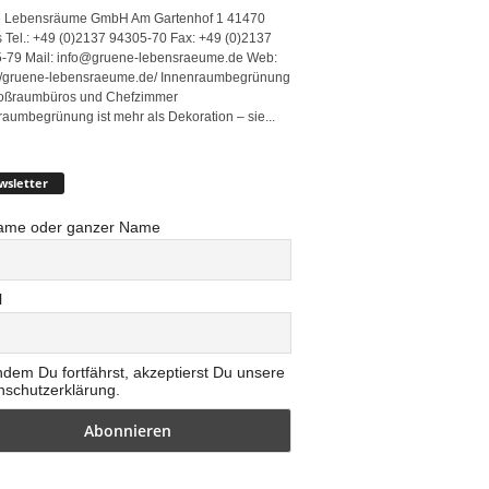
 Lebensräume GmbH Am Gartenhof 1 41470
 Tel.: +49 (0)2137 94305-70 Fax: +49 (0)2137
-79 Mail: info@gruene-lebensraeume.de Web:
://gruene-lebensraeume.de/ Innenraumbegrünung
roßraumbüros und Chefzimmer
raumbegrünung ist mehr als Dekoration – sie...
wsletter
ame oder ganzer Name
l
ndem Du fortfährst, akzeptierst Du unsere
nschutzerklärung.