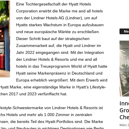
Eine Tochtergesellschaft der Hyatt Hotels
Corporation erwirbt die Marke me and all hotels
von der Lindner Hotels AG (Lindner), um auf
Hyatts starkes Wachstum in Europa aufzubauen
Mar
und neue europäische Märkte zu erschließen.
Dieser Schritt baut auf der strategischen
Zusammenarbeit auf, die Hyatt und Lindner im
Jahr 2022 eingegangen sind. Mit der Integration
der Lindner Hotels & Resorts und me and all
hotels in das Treueprogramm World of Hyatt hatte
Hyatt seine Markenpräsenz in Deutschland und
Europa erheblich vergrößert. Mit dem Erwerb wird
 Hyatt Marke, eine eigenständige Marke in Hyatt’s Lifestyle-
chen 2017 und 2023 verfünffacht hat.
Inn
ifestyle-Schwestermarke von Lindner Hotels & Resorts ist
Gr
echs Hotels und mehr als 1.000 Zimmer in zentralen
Che
n, die bereits Teil des Hyatt-Portfolios sind. Die Marke
März 2
it Um- und Neubauten in wichtigen Destinationen wie Berlin