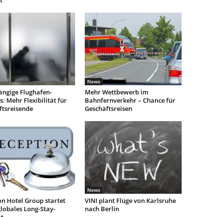
t
News
ngige Flughafen-
Mehr Wettbewerb im
: Mehr Flexibilität für
Bahnfernverkehr – Chance für
ftsreisende
Geschäftsreisen
News
n Hotel Group startet
VINI plant Flüge von Karlsruhe
lobales Long-Stay-
nach Berlin