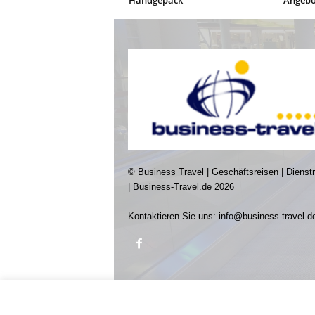
Handgepäck
Angebo
© Business Travel | Geschäftsreisen | Dienst
| Business-Travel.de 2026
Kontaktieren Sie uns:
info@business-travel.d