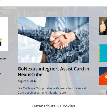
t
reisen
GoNexus integriert Assist Card in
NexusCube
e
August 8, 2026
Die GoNexus Group hat eine Partnerschaft mit Assist
Card geschlossen und integriert deren
Reiseassistenzleistungen in die B2B-Plattform
NexusCube. Der globale Marktplatz bündelt bereits
Datenschutz & Cookies
Erlebnisse,...