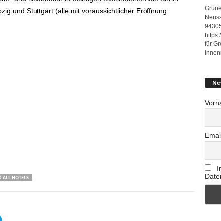
Grüne
ig und Stuttgart (alle mit voraussichtlicher Eröffnung
Neuss
94305
https
für G
Innen
Ne
Vorn
Emai
I
Date
 ALL HOTELS