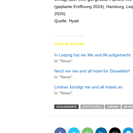
e
(geplante Eröffnung 2024), Hamburg, Leipz
n
2026).
|
Quelle: Hyatt
B
u
s
i
Ähnliche Beiträge
n
e
In Leipzig hat ein Me and All aufgemacht
s
In "News"
s
Noch ein me and all hotel für Düsseldorf
-
In "News"
T
r
Lindner kündigt me and all hotels an
a
In "News"
v
e
SCHLAGWORTE
HYATT HOTELS
LINDNER
ME AND
l
.
d
e