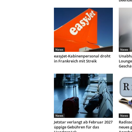
beende
News
News
easyJet-Kabinenpersonal droht
Unabhä
in Frankreich mit Streik
Lounges
Geschä
News
News
Jetstar verlangt ab Februar 2027
Radisso
üppige Gebühren für das
neues g