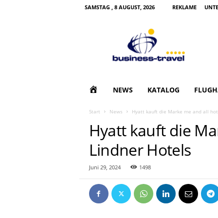
SAMSTAG , 8 AUGUST, 2026
REKLAME
UNT
B
u
s
i
n
e
s
H
NEWS
KATALOG
FLUGH
s
T
O
Start
News
Hyatt kauft die Marke me and all hot
r
Hyatt kauft die Ma
a
M
v
Lindner Hotels
e
E
l
|
Juni 29, 2024
1498
G
e
s
c
h