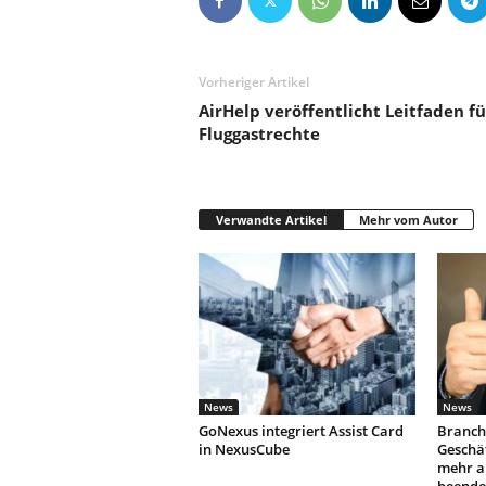
Vorheriger Artikel
AirHelp veröffentlicht Leitfaden fü
Fluggastrechte
Verwandte Artikel
Mehr vom Autor
News
News
GoNexus integriert Assist Card
Branch
in NexusCube
Geschäf
mehr a