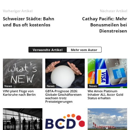
Vorheriger Artikel
Nächster Artikel
Schweizer Städte: Bahn
Cathay Pacific: Mehr
und Bus oft kostenlos
Bonusmeilen bei
Dienstreisen
Verwandte Artikel
Mehr vom Autor
News
News
News
VINI plant Flüge von
GBTA-Prognose 2026:
Wie Amex Platinum
Karlsruhe nach Berlin
Globale Geschäftsreisen
Inhaber ALL Accor Gold
wachsen trotz
Status erhalten
Preissteigerungen