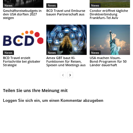
News
News
News
Geschäftsreisebudgets in
BCD Travel und Emburse
Condor eröffnet tägliche
den USA dürften 2027
bauen Partnerschaft aus
Direktverbindung
steigen
Frankfurt–Tel Aviv
News
News
News
BCD Travel erzielt
Amex GBT baut KI-
USA machen Visum-
Fortschritte bei globaler
Funktionen für Reisen,
Bond-Programm für 50
Strategie
Spesen und Meetings aus
Länder dauerhaft
Teilen Sie uns Ihre Meinung mit
Loggen Sie sich ein, um einen Kommentar abzugeben