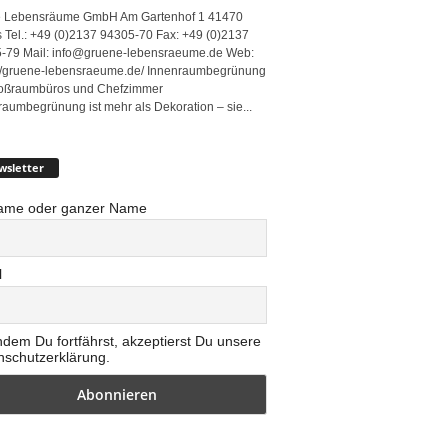
 Lebensräume GmbH Am Gartenhof 1 41470
 Tel.: +49 (0)2137 94305-70 Fax: +49 (0)2137
-79 Mail: info@gruene-lebensraeume.de Web:
://gruene-lebensraeume.de/ Innenraumbegrünung
roßraumbüros und Chefzimmer
raumbegrünung ist mehr als Dekoration – sie...
wsletter
ame oder ganzer Name
l
ndem Du fortfährst, akzeptierst Du unsere
nschutzerklärung.