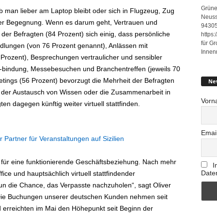
Grüne
 man lieber am Laptop bleibt oder sich in Flugzeug, Zug
Neuss
 der Begegnung. Wenn es darum geht, Vertrauen und
94305
der Befragten (84 Prozent) sich einig, dass persönliche
https
für G
andlungen (von 76 Prozent genannt), Anlässen mit
Innen
Prozent), Besprechungen vertraulicher und sensibler
 -bindung, Messebesuchen und Branchentreffen (jeweils 70
etings (56 Prozent) bevorzugt die Mehrheit der Befragten
Ne
 der Austausch von Wissen oder die Zusammenarbeit in
Vorn
n dagegen künftig weiter virtuell stattfinden.
Emai
r Partner für Veranstaltungen auf Sizilien
 für eine funktionierende Geschäftsbeziehung. Nach mehr
I
Date
ce und hauptsächlich virtuell stattfindender
 die Chance, das Verpasste nachzuholen“, sagt Oliver
„Die Buchungen unserer deutschen Kunden nehmen seit
d erreichten im Mai den Höhepunkt seit Beginn der