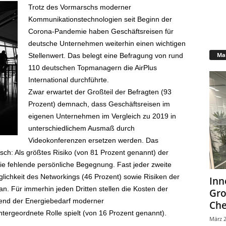
Trotz des Vormarschs moderner
Kommunikationstechnologien seit Beginn der
Corona-Pandemie haben Geschäftsreisen für
deutsche Unternehmen weiterhin einen wichtigen
Mar
Stellenwert. Das belegt eine Befragung von rund
110 deutschen Topmanagern die AirPlus
International durchführte.
Zwar erwartet der Großteil der Befragten (93
Prozent) demnach, dass Geschäftsreisen im
eigenen Unternehmen im Vergleich zu 2019 in
unterschiedlichem Ausmaß durch
Videokonferenzen ersetzen werden. Das
sch: Als größtes Risiko (von 81 Prozent genannt) der
die fehlende persönliche Begegnung. Fast jeder zweite
lichkeit des Networkings (46 Prozent) sowie Risiken der
Inn
an. Für immerhin jeden Dritten stellen die Kosten der
Gr
ährend der Energiebedarf moderner
Che
ergeordnete Rolle spielt (von 16 Prozent genannt).
März 2