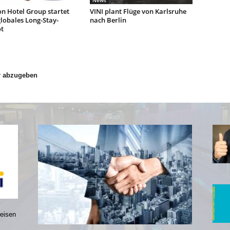
News
n Hotel Group startet
VINI plant Flüge von Karlsruhe
lobales Long-Stay-
nach Berlin
t
r abzugeben
reisen