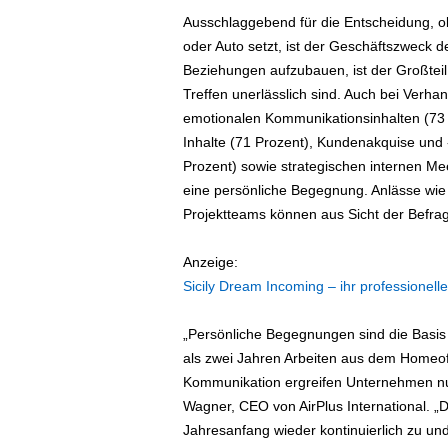
e
Ausschlaggebend für die Entscheidung, ob
n
oder Auto setzt, ist der Geschäftszweck
|
Beziehungen aufzubauen, ist der Großteil 
B
Treffen unerlässlich sind. Auch bei Verh
u
s
emotionalen Kommunikationsinhalten (73 
i
Inhalte (71 Prozent), Kundenakquise und
n
Prozent) sowie strategischen internen Me
e
eine persönliche Begegnung. Anlässe wie
s
Projektteams können aus Sicht der Befragte
s
-
Anzeige:
T
r
Sicily Dream Incoming – ihr professionelle
a
v
„Persönliche Begegnungen sind die Basis
e
als zwei Jahren Arbeiten aus dem Homeoffi
l
Kommunikation ergreifen Unternehmen nun
.
Wagner, CEO von AirPlus International. 
d
Jahresanfang wieder kontinuierlich zu un
e