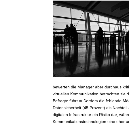
ä
f
t
s
r
e
i
s
e
n
|
D
i
e
bewerten die Manager aber durchaus kriti
n
virtuellen Kommunikation betrachten sie 
s
Befragte führt außerdem die fehlende Mög
t
Datensicherheit (45 Prozent) als Nachteil 
r
e
digitalen Infrastruktur ein Risiko dar, w
i
Kommunikationstechnologien eine eher unt
s