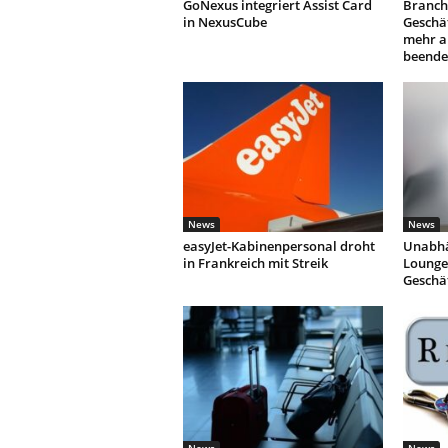
GoNexus integriert Assist Card
Branch
in NexusCube
Geschäf
mehr a
beende
News
News
easyJet-Kabinenpersonal droht
Unabhä
in Frankreich mit Streik
Lounges
Geschä