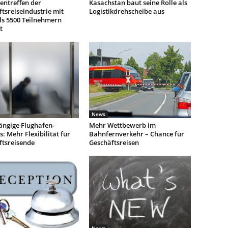
entreffen der
Kasachstan baut seine Rolle als
tsreiseindustrie mit
Logistikdrehscheibe aus
ls 5500 Teilnehmern
t
News
ngige Flughafen-
Mehr Wettbewerb im
: Mehr Flexibilität für
Bahnfernverkehr – Chance für
ftsreisende
Geschäftsreisen