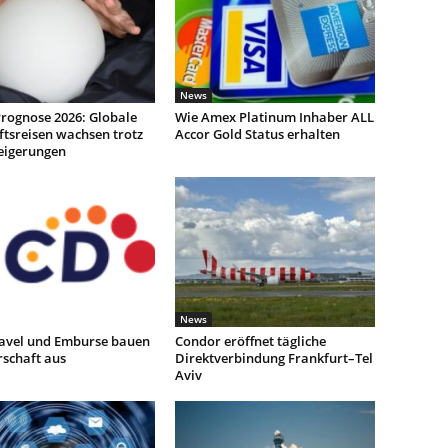
News
rognose 2026: Globale
Wie Amex Platinum Inhaber ALL
tsreisen wachsen trotz
Accor Gold Status erhalten
teigerungen
News
avel und Emburse bauen
Condor eröffnet tägliche
rschaft aus
Direktverbindung Frankfurt–Tel
Aviv