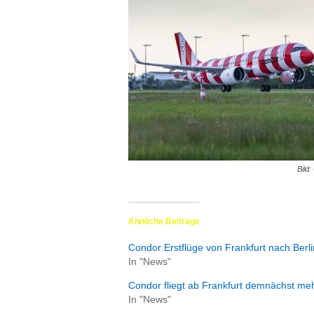
ä
f
t
s
r
e
i
s
e
n
|
Bild
D
i
e
n
Ähnliche Beiträge
s
Condor Erstflüge von Frankfurt nach Ber
t
In "News"
r
e
Condor fliegt ab Frankfurt demnächst meh
i
In "News"
s