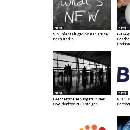
News
News
VINI plant Flüge von Karlsruhe
GBTA-P
nach Berlin
Geschäf
Preiss
News
News
Geschäftsreisebudgets in den
BCD Tr
USA dürften 2027 steigen
Partne