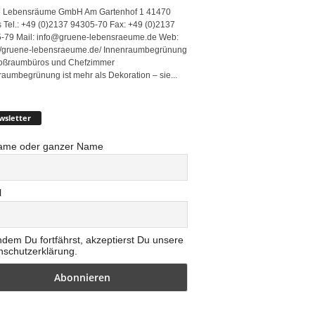
 Lebensräume GmbH Am Gartenhof 1 41470
 Tel.: +49 (0)2137 94305-70 Fax: +49 (0)2137
-79 Mail: info@gruene-lebensraeume.de Web:
://gruene-lebensraeume.de/ Innenraumbegrünung
roßraumbüros und Chefzimmer
raumbegrünung ist mehr als Dekoration – sie...
wsletter
ame oder ganzer Name
l
ndem Du fortfährst, akzeptierst Du unsere
nschutzerklärung.