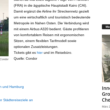
(FRA) in die ägyptische Hauptstadt Kairo (CAI).
Damit ergänzt die Airline ihr Streckennetz gezielt
um eine wirtschaftlich und touristisch bedeutende
Metropole im Nahen Osten. Die Verbindung wird
Mar
mit einem Airbus A320 bedient. Gäste profitieren
von komfortablem Reisen mit ergonomischen
Sitzen, einem flexiblen Tarifmodell sowie
optionalen Zusatzleistungen.
Tickets gibt es
hier
und im Reisebüro.
Quelle: Condor
: Condor
lin und Hamburg
Inn
Gr
Che
r Städtereiseziele an
März 2