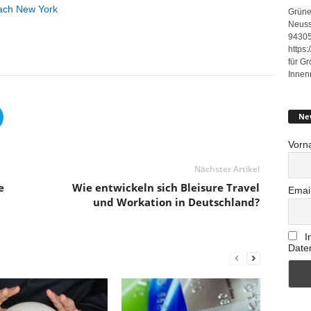
ach New York
Grüne
Neuss
94305
https
für G
Innen
Ne
Vorn
Nächster Artikel
e
Wie entwickeln sich Bleisure Travel
Emai
und Workation in Deutschland?
I
Date