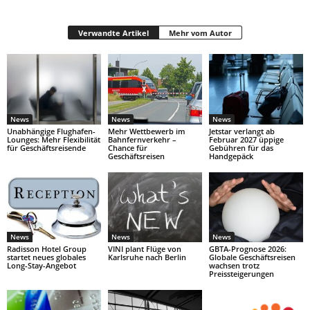
Verwandte Artikel
Mehr vom Autor
News
News
News
Unabhängige Flughafen-
Mehr Wettbewerb im
Jetstar verlangt ab
Lounges: Mehr Flexibilität
Bahnfernverkehr –
Februar 2027 üppige
für Geschäftsreisende
Chance für
Gebühren für das
Geschäftsreisen
Handgepäck
News
News
News
Radisson Hotel Group
VINI plant Flüge von
GBTA-Prognose 2026:
startet neues globales
Karlsruhe nach Berlin
Globale Geschäftsreisen
Long-Stay-Angebot
wachsen trotz
Preissteigerungen