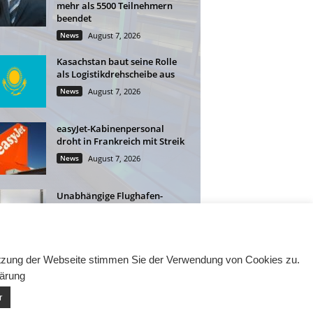
mehr als 5500 Teilnehmern
beendet
News
August 7, 2026
Kasachstan baut seine Rolle
als Logistikdrehscheibe aus
News
August 7, 2026
easyJet-Kabinenpersonal
droht in Frankreich mit Streik
News
August 7, 2026
Unabhängige Flughafen-
Lounges: Mehr Flexibilität für
Geschäftsreisende
News
August 6, 2026
Nutzung der Webseite stimmen Sie der Verwendung von Cookies zu.
lärung
r
eintragen
Datenschutzerklärung
Impressum