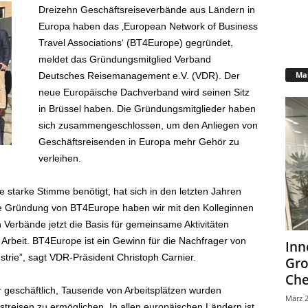
Dreizehn Geschäftsreiseverbände aus Ländern in
Europa haben das ‚European Network of Business
Travel Associations‘ (BT4Europe) gegründet,
meldet das Gründungsmitglied Verband
Mar
Deutsches Reisemanagement e.V. (VDR). Der
neue Europäische Dachverband wird seinen Sitz
in Brüssel haben. Die Gründungsmitglieder haben
sich zusammengeschlossen, um den Anliegen von
Geschäftsreisenden in Europa mehr Gehör zu
verleihen.
 starke Stimme benötigt, hat sich in den letzten Jahren
die Gründung von BT4Europe haben wir mit den Kolleginnen
 Verbände jetzt die Basis für gemeinsame Aktivitäten
 Arbeit. BT4Europe ist ein Gewinn für die Nachfrager von
Inn
trie”, sagt VDR-Präsident Christoph Carnier.
Gr
Che
r geschäftlich, Tausende von Arbeitsplätzen wurden
März 2
treisen zu ermöglichen. In allen europäischen Ländern ist