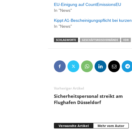
EU-Einigung auf CountEmissionsEU
In "News"
Kippt A1-Bescheinigungspflicht bei kurze
In "News"
SCHLAGWORTE
GESCHÄFTSREISEVERBÄNDE
VDR
Vorheriger Artikel
Sicherheitspersonal streikt am
Flughafen Düsseldorf
Verwandte Artikel
Mehr vom Autor