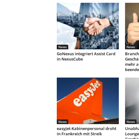
News
News
GoNexus integriert Assist Card
Branch
in NexusCube
Geschäf
mehr a
beende
News
News
easyJet-Kabinenpersonal droht
Unabhä
in Frankreich mit Streik
Lounges