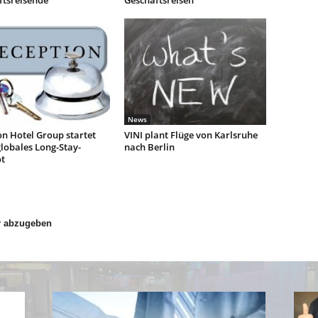
ftsreisende
Geschäftsreisen
News
n Hotel Group startet
VINI plant Flüge von Karlsruhe
lobales Long-Stay-
nach Berlin
t
r abzugeben