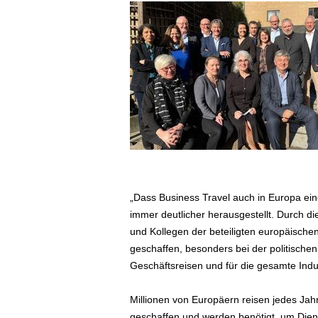
ä
f
t
s
r
e
i
s
e
n
|
D
i
„Dass Business Travel auch in Europa eine
e
immer deutlicher herausgestellt. Durch 
n
und Kollegen der beteiligten europäischen
s
geschaffen, besonders bei der politischen
t
Geschäftsreisen und für die gesamte Indus
r
e
i
Millionen von Europäern reisen jedes Jah
s
geschaffen und werden benötigt, um Diens