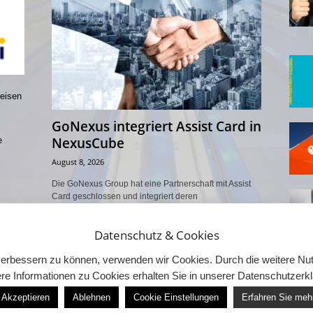
reisen
GoNexus integriert Assist Card in
NexusCube
e
August 8, 2026
Die GoNexus Group hat eine Partnerschaft mit Assist
Card geschlossen und integriert deren
Reiseassistenzleistungen in die B2B-Plattform
NexusCube. Der globale Marktplatz bündelt bereits
Datenschutz & Cookies
Erlebnisse,...
d verbessern zu können, verwenden wir Cookies. Durch die weitere 
re Informationen zu Cookies erhalten Sie in unserer Datenschutzerk
Akzeptieren
Ablehnen
Cookie Einstellungen
Erfahren Sie meh
Unternehmen 