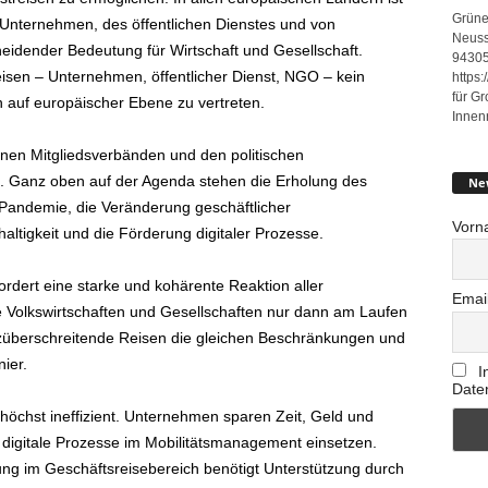
Grüne
er Unternehmen, des öffentlichen Dienstes und von
Neuss
eidender Bedeutung für Wirtschaft und Gesellschaft.
94305
isen – Unternehmen, öffentlicher Dienst, NGO – kein
https
für G
n auf europäischer Ebene zu vertreten.
Innen
nen Mitgliedsverbänden und den politischen
. Ganz oben auf der Agenda stehen die Erholung des
Ne
Pandemie, die Veränderung geschäftlicher
Vorn
ltigkeit und die Förderung digitaler Prozesse.
rdert eine starke und kohärente Reaktion aller
Emai
 Volkswirtschaften und Gesellschaften nur dann am Laufen
nzüberschreitende Reisen die gleichen Beschränkungen und
ier.
I
Date
höchst ineffizient. Unternehmen sparen Zeit, Geld und
e digitale Prozesse im Mobilitätsmanagement einsetzen.
erung im Geschäftsreisebereich benötigt Unterstützung durch