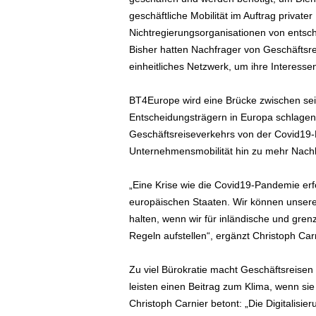
e
geschäftliche Mobilität im Auftrag privat
n
Nichtregierungsorganisationen von entsch
|
Bisher hatten Nachfrager von Geschäftsre
B
einheitliches Netzwerk, um ihre Interesse
u
s
i
BT4Europe wird eine Brücke zwischen sei
n
Entscheidungsträgern in Europa schlagen
e
Geschäftsreiseverkehrs von der Covid19-
s
Unternehmensmobilität hin zu mehr Nachha
s
-
„Eine Krise wie die Covid19-Pandemie erfo
T
r
europäischen Staaten. Wir können unsere
a
halten, wenn wir für inländische und gre
v
Regeln aufstellen“, ergänzt Christoph Carn
e
l
Zu viel Bürokratie macht Geschäftsreisen 
.
leisten einen Beitrag zum Klima, wenn si
d
Christoph Carnier betont: „Die Digitalisi
e