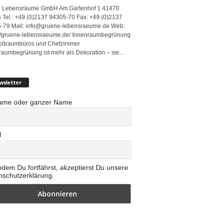
 Lebensräume GmbH Am Gartenhof 1 41470
 Tel.: +49 (0)2137 94305-70 Fax: +49 (0)2137
-79 Mail: info@gruene-lebensraeume.de Web:
://gruene-lebensraeume.de/ Innenraumbegrünung
roßraumbüros und Chefzimmer
raumbegrünung ist mehr als Dekoration – sie...
wsletter
ame oder ganzer Name
l
ndem Du fortfährst, akzeptierst Du unsere
nschutzerklärung.