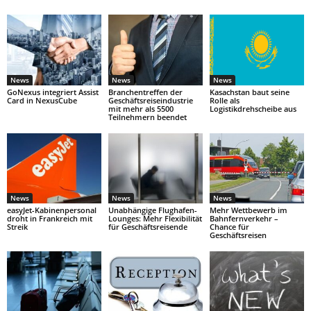
News
News
News
GoNexus integriert Assist
Branchentreffen der
Kasachstan baut seine
Card in NexusCube
Geschäftsreiseindustrie
Rolle als
mit mehr als 5500
Logistikdrehscheibe aus
Teilnehmern beendet
News
News
News
easyJet-Kabinenpersonal
Unabhängige Flughafen-
Mehr Wettbewerb im
droht in Frankreich mit
Lounges: Mehr Flexibilität
Bahnfernverkehr –
Streik
für Geschäftsreisende
Chance für
Geschäftsreisen