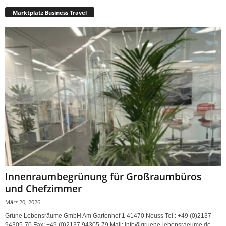
Marktplatz Business Travel
Innenraumbegrünung für Großraumbüros
und Chefzimmer
März 20, 2026
Grüne Lebensräume GmbH Am Gartenhof 1 41470 Neuss Tel.: +49 (0)2137
94305-70 Fax: +49 (0)2137 94305-79 Mail: info@gruene-lebensraeume.de