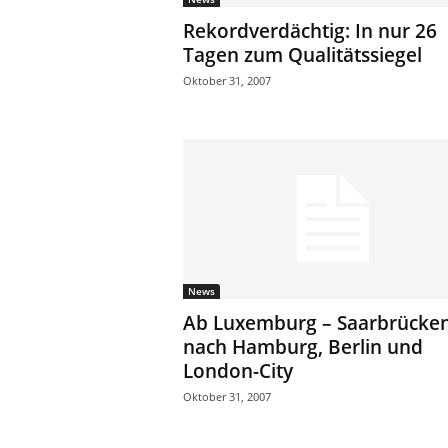
ä
Rekordverdächtig: In nur 26
f
Tagen zum Qualitätssiegel
t
Oktober 31, 2007
s
r
e
i
s
e
n
|
D
i
e
News
n
Ab Luxemburg – Saarbrücke
s
nach Hamburg, Berlin und
t
London-City
r
e
Oktober 31, 2007
i
s