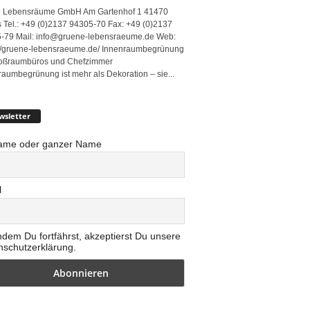
 Lebensräume GmbH Am Gartenhof 1 41470
 Tel.: +49 (0)2137 94305-70 Fax: +49 (0)2137
-79 Mail: info@gruene-lebensraeume.de Web:
://gruene-lebensraeume.de/ Innenraumbegrünung
roßraumbüros und Chefzimmer
raumbegrünung ist mehr als Dekoration – sie...
wsletter
ame oder ganzer Name
l
ndem Du fortfährst, akzeptierst Du unsere
nschutzerklärung.