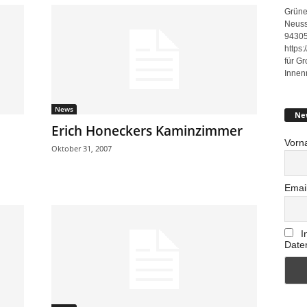
Grüne
Neuss
94305
https
für G
Innen
News
Ne
Erich Honeckers Kaminzimmer
Vorn
Oktober 31, 2007
Emai
I
Date