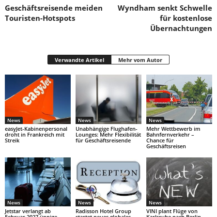
Geschäftsreisende meiden
Wyndham senkt Schwelle
Touristen-Hotspots
für kostenlose
Übernachtungen
Verwandte Artikel
Mehr vom Autor
News
News
News
easyJet-Kabinenpersonal
Unabhängige Flughafen-
Mehr Wettbewerb im
droht in Frankreich mit
Lounges: Mehr Flexibilität
Bahnfernverkehr –
Streik
für Geschäftsreisende
Chance für
Geschäftsreisen
News
News
News
Jetstar verlangt ab
Radisson Hotel Group
VINI plant Flüge von
Februar 2027 üppige
startet neues globales
Karlsruhe nach Berlin