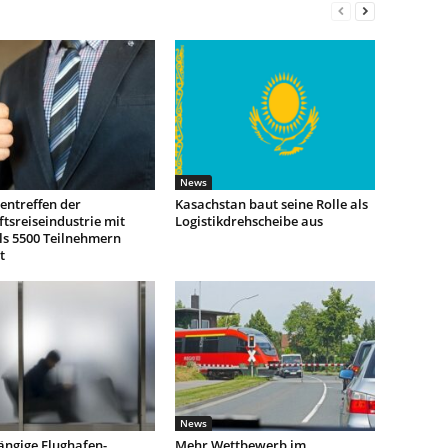
News
entreffen der
Kasachstan baut seine Rolle als
tsreiseindustrie mit
Logistikdrehscheibe aus
ls 5500 Teilnehmern
t
News
ngige Flughafen-
Mehr Wettbewerb im