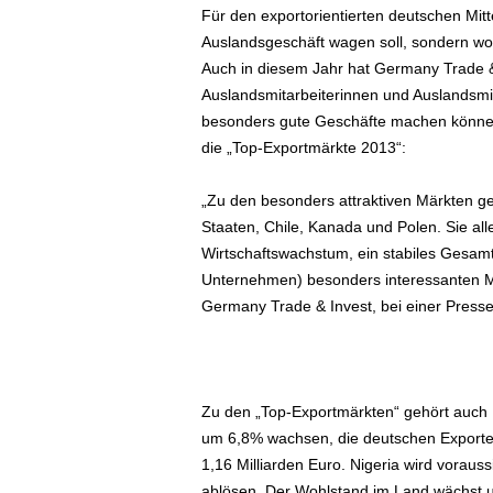
Für den exportorientierten deutschen Mittel
ä
Auslandsgeschäft wagen soll, sondern woh
f
t
Auch in diesem Jahr hat Germany Trade & 
s
Auslandsmitarbeiterinnen und Auslandsmit
r
besonders gute Geschäfte machen könne
e
die „Top-Exportmärkte 2013“:
i
s
„Zu den besonders attraktiven Märkten g
e
Staaten, Chile, Kanada und Polen. Sie al
n
|
Wirtschaftswachstum, ein stabiles Gesamt
D
Unternehmen) besonders interessanten Ma
i
Germany Trade & Invest, bei einer Presse
e
n
s
t
Zu den „Top-Exportmärkten“ gehört auch N
r
e
um 6,8% wachsen, die deutschen Exporte
i
1,16 Milliarden Euro. Nigeria wird vorauss
s
ablösen. Der Wohlstand im Land wächst u