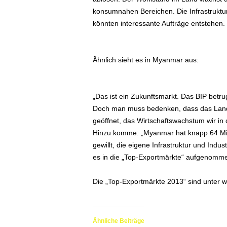
e
konsumnahen Bereichen. Die Infrastruktu
n
könnten interessante Aufträge entstehen.
|
B
u
s
Ähnlich sieht es in Myanmar aus:
i
n
e
„Das ist ein Zukunftsmarkt. Das BIP betrug
s
Doch man muss bedenken, dass das Land ei
s
geöffnet, das Wirtschaftswachstum wir in
-
Hinzu komme: „Myanmar hat knapp 64 Mill
T
r
gewillt, die eigene Infrastruktur und Ind
a
es in die „Top-Exportmärkte“ aufgenomme
v
e
Die „Top-Exportmärkte 2013“ sind unter w
l
.
d
e
Ähnliche Beiträge