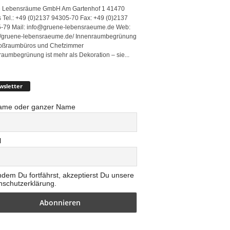
 Lebensräume GmbH Am Gartenhof 1 41470
 Tel.: +49 (0)2137 94305-70 Fax: +49 (0)2137
-79 Mail: info@gruene-lebensraeume.de Web:
://gruene-lebensraeume.de/ Innenraumbegrünung
roßraumbüros und Chefzimmer
raumbegrünung ist mehr als Dekoration – sie...
wsletter
ame oder ganzer Name
l
ndem Du fortfährst, akzeptierst Du unsere
nschutzerklärung.