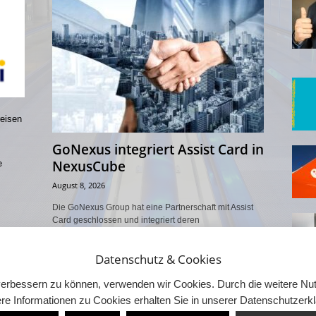
reisen
GoNexus integriert Assist Card in
NexusCube
e
August 8, 2026
Die GoNexus Group hat eine Partnerschaft mit Assist
Card geschlossen und integriert deren
Reiseassistenzleistungen in die B2B-Plattform
NexusCube. Der globale Marktplatz bündelt bereits
Datenschutz & Cookies
Erlebnisse,...
d verbessern zu können, verwenden wir Cookies. Durch die weitere 
re Informationen zu Cookies erhalten Sie in unserer Datenschutzerk