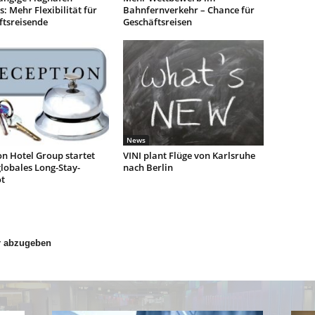
: Mehr Flexibilität für
Bahnfernverkehr – Chance für
ftsreisende
Geschäftsreisen
News
n Hotel Group startet
VINI plant Flüge von Karlsruhe
lobales Long-Stay-
nach Berlin
t
r abzugeben