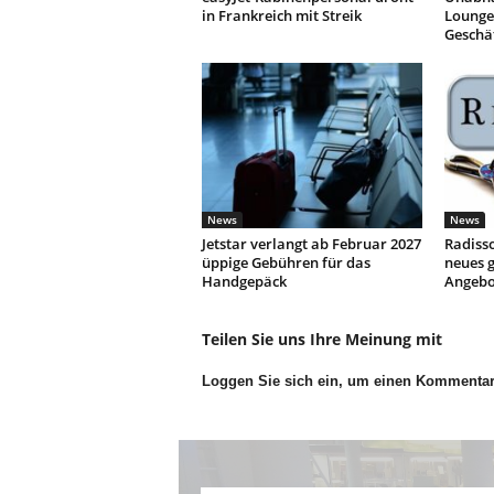
in Frankreich mit Streik
Lounges
Geschä
News
News
Jetstar verlangt ab Februar 2027
Radisso
üppige Gebühren für das
neues g
Handgepäck
Angebo
Teilen Sie uns Ihre Meinung mit
Loggen Sie sich ein, um einen Kommenta