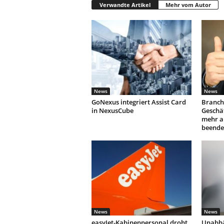
Verwandte Artikel
Mehr vom Autor
News
News
GoNexus integriert Assist Card
Branch
in NexusCube
Geschäf
mehr a
beende
News
News
easyJet-Kabinenpersonal droht
Unabhä