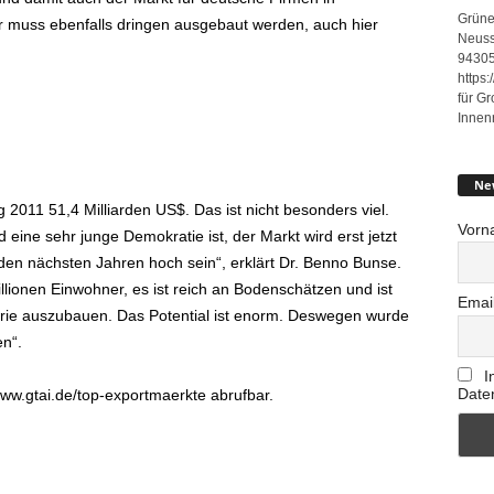
Grüne
r muss ebenfalls dringen ausgebaut werden, auch hier
Neuss
94305
https
für G
Innen
Ne
 2011 51,4 Milliarden US$. Das ist nicht besonders viel.
Vorn
ne sehr junge Demokratie ist, der Markt wird erst jetzt
 den nächsten Jahren hoch sein“, erklärt Dr. Benno Bunse.
ionen Einwohner, es ist reich an Bodenschätzen und ist
Emai
ustrie auszubauen. Das Potential ist enorm. Deswegen wurde
n“.
I
Date
ww.gtai.de/top-exportmaerkte abrufbar.