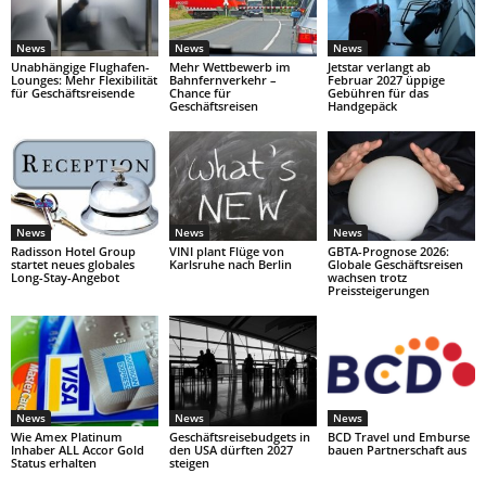
News
News
News
Unabhängige Flughafen-
Mehr Wettbewerb im
Jetstar verlangt ab
Lounges: Mehr Flexibilität
Bahnfernverkehr –
Februar 2027 üppige
für Geschäftsreisende
Chance für
Gebühren für das
Geschäftsreisen
Handgepäck
News
News
News
Radisson Hotel Group
VINI plant Flüge von
GBTA-Prognose 2026:
startet neues globales
Karlsruhe nach Berlin
Globale Geschäftsreisen
Long-Stay-Angebot
wachsen trotz
Preissteigerungen
News
News
News
Wie Amex Platinum
Geschäftsreisebudgets in
BCD Travel und Emburse
Inhaber ALL Accor Gold
den USA dürften 2027
bauen Partnerschaft aus
Status erhalten
steigen