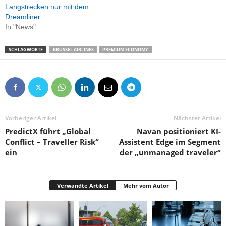
Langstrecken nur mit dem
Dreamliner
In "News"
SCHLAGWORTE
BRUSSEL AIRLINES
PREMIUM ECONOMY
Vorheriger Artikel
Nächster Artikel
PredictX führt „Global
Navan positioniert KI-
Conflict – Traveller Risk“
Assistent Edge im Segment
ein
der „unmanaged traveler“
Verwandte Artikel
Mehr vom Autor