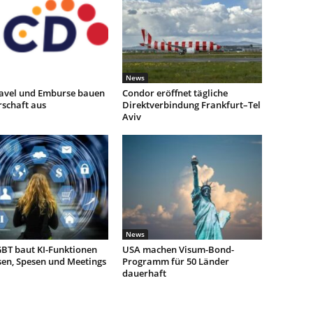
News
avel und Emburse bauen
Condor eröffnet tägliche
rschaft aus
Direktverbindung Frankfurt–Tel
Aviv
News
BT baut KI-Funktionen
USA machen Visum-Bond-
sen, Spesen und Meetings
Programm für 50 Länder
dauerhaft