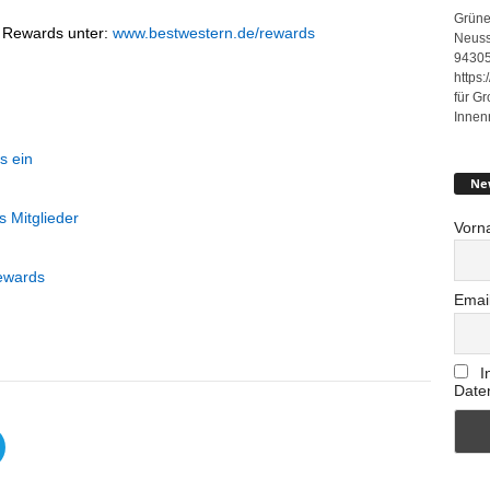
Grüne
n Rewards unter:
www.bestwestern.de/rewards
Neuss
94305
https
für G
Innen
s ein
Ne
 Mitglieder
Vorn
ewards
Emai
I
Date