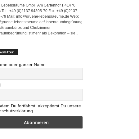
 Lebensräume GmbH Am Gartenhof 1 41470
 Tel.: +49 (0)2137 94305-70 Fax: +49 (0)2137
-79 Mail: info@gruene-lebensraeume.de Web:
://gruene-lebensraeume.de/ Innenraumbegrünung
roßraumbüros und Chefzimmer
raumbegrünung ist mehr als Dekoration – sie...
wsletter
ame oder ganzer Name
l
ndem Du fortfährst, akzeptierst Du unsere
nschutzerklärung.