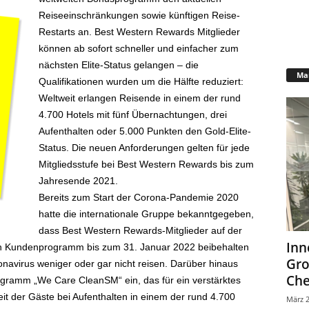
Reiseeinschränkungen sowie künftigen Reise-
Restarts an. Best Western Rewards Mitglieder
können ab sofort schneller und einfacher zum
nächsten Elite-Status gelangen – die
Mar
Qualifikationen wurden um die Hälfte reduziert:
Weltweit erlangen Reisende in einem der rund
4.700 Hotels mit fünf Übernachtungen, drei
Aufenthalten oder 5.000 Punkten den Gold-Elite-
Status. Die neuen Anforderungen gelten für jede
Mitgliedsstufe bei Best Western Rewards bis zum
Jahresende 2021.
Bereits zum Start der Corona-Pandemie 2020
hatte die internationale Gruppe bekanntgegeben,
dass Best Western Rewards-Mitglieder auf der
Inn
len Kundenprogramm bis zum 31. Januar 2022 beibehalten
Gr
avirus weniger oder gar nicht reisen. Darüber hinaus
Che
rogramm „We Care CleanSM“ ein, das für ein verstärktes
t der Gäste bei Aufenthalten in einem der rund 4.700
März 2