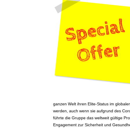
ä
f
t
s
r
e
i
s
e
n
|
D
i
e
n
s
t
ganzen Welt ihren Elite-Status im globa
r
werden, auch wenn sie aufgrund des Coron
e
führte die Gruppe das weltweit gültige P
i
Engagement zur Sicherheit und Gesundhei
s