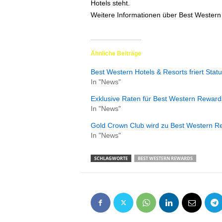
Hotels steht.
e
Weitere Informationen über Best Wester
n
|
B
u
Ähnliche Beiträge
s
i
Best Western Hotels & Resorts friert Statu
n
In "News"
e
Exklusive Raten für Best Western Rewards
s
In "News"
s
-
Gold Crown Club wird zu Best Western R
T
In "News"
r
a
SCHLAGWORTE
BEST WESTERN REWARDS
v
e
l
.
d
e