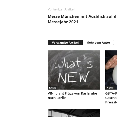
Vorheriger Artikel
Messe München mit Ausblick auf d
Messejahr 2021
Verwandte Artikel
Mehr vom Autor
News
News
VINI plant Flüge von Karlsruhe
GBTA-P
nach Berlin
Geschäf
Preiss