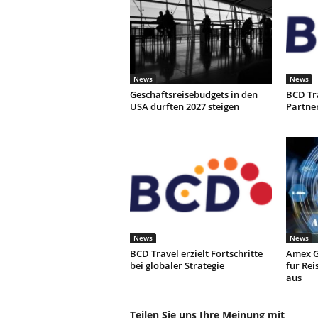
News
News
Geschäftsreisebudgets in den
BCD Tr
USA dürften 2027 steigen
Partne
News
News
BCD Travel erzielt Fortschritte
Amex G
bei globaler Strategie
für Rei
aus
Teilen Sie uns Ihre Meinung mit