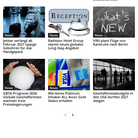
News
News
News
Jetstar verlangt ab
Radisson Hotel Group
VINI plant Flüge von
Februar 2027 üppige
startet neues globales
Karlsruhe nach Berlin
Gebühren für das
Long-Stay-Angebot
Handgepäck
News
News
News
GBTA-Prognose 2026:
Wie Amex Platinum
Geschäftsreisebudgets in
Globale Geschäftsreisen
Inhaber ALL Accor Gold
den USA dürften 2027
wachsen trotz
Status erhalten
steigen
Preissteigerungen