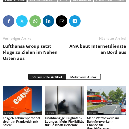
Vorheriger Artikel
Nächster Artikel
Lufthansa Group setzt
ANA baut Internetdienste
Flüge zu Zielen im Nahen
an Bord aus
Osten aus
Verwandte Artikel
Mehr vom Autor
News
News
News
easyJet-Kabinenpersonal
Unabhängige Flughafen-
Mehr Wettbewerb im
droht in Frankreich mit
Lounges: Mehr Flexibilität
Bahnfernverkehr –
Streik
für Geschäftsreisende
Chance für
Geschäftsreisen