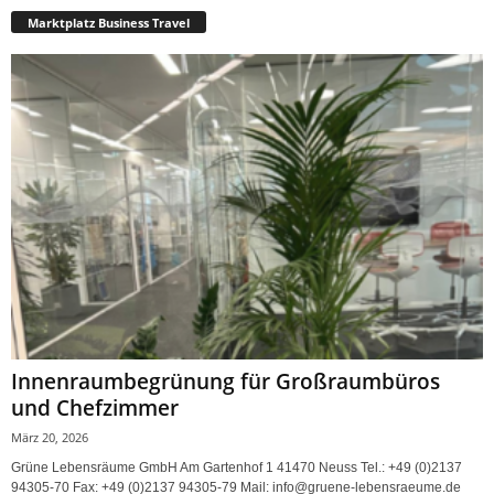
Marktplatz Business Travel
Innenraumbegrünung für Großraumbüros
und Chefzimmer
März 20, 2026
Grüne Lebensräume GmbH Am Gartenhof 1 41470 Neuss Tel.: +49 (0)2137
94305-70 Fax: +49 (0)2137 94305-79 Mail: info@gruene-lebensraeume.de