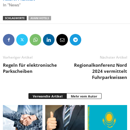
In "News"
SCHLAGWORTE
AVANI HOTELS
Vorheriger Artikel
Nächster Artikel
Regeln für elektronische
Regionalkonferenz Nord
Parkscheiben
2024 vermittelt
Fuhrparkwissen
Verwandte Artikel
Mehr vom Autor