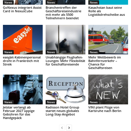
News
News
News
GoNexus integriert Assist
Branchentreffen der
Kasachstan baut seine
Card in NexusCube
Geschäftsreiseindustrie
Rolle als
mit mehr als 5500
Logistikdrehscheibe aus
Teilnehmern beendet
News
News
News
easyJet-Kabinenpersonal
Unabhängige Flughafen-
Mehr Wettbewerb im
droht in Frankreich mit
Lounges: Mehr Flexibilität
Bahnfernverkehr –
Streik
für Geschäftsreisende
Chance für
Geschäftsreisen
News
News
News
Jetstar verlangt ab
Radisson Hotel Group
VINI plant Flüge von
Februar 2027 üppige
startet neues globales
Karlsruhe nach Berlin
Gebühren für das
Long-Stay-Angebot
Handgepäck