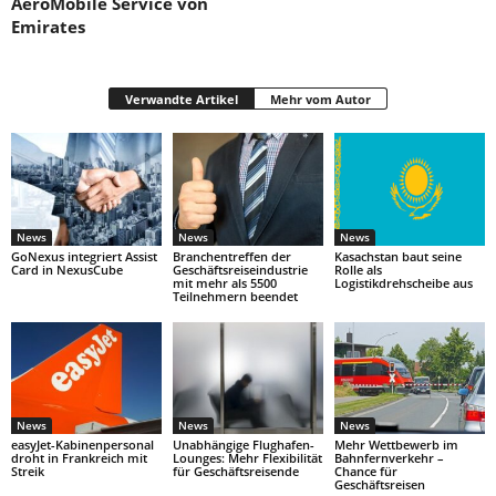
AeroMobile Service von
Emirates
Verwandte Artikel
Mehr vom Autor
News
News
News
GoNexus integriert Assist
Branchentreffen der
Kasachstan baut seine
Card in NexusCube
Geschäftsreiseindustrie
Rolle als
mit mehr als 5500
Logistikdrehscheibe aus
Teilnehmern beendet
News
News
News
easyJet-Kabinenpersonal
Unabhängige Flughafen-
Mehr Wettbewerb im
droht in Frankreich mit
Lounges: Mehr Flexibilität
Bahnfernverkehr –
Streik
für Geschäftsreisende
Chance für
Geschäftsreisen