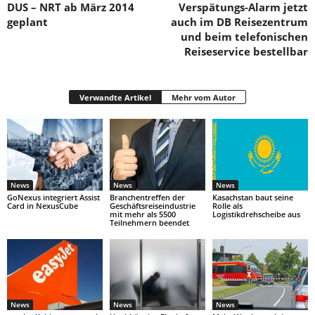
DUS – NRT ab März 2014
Verspätungs-Alarm jetzt
geplant
auch im DB Reisezentrum
und beim telefonischen
Reiseservice bestellbar
Verwandte Artikel
Mehr vom Autor
News
News
News
GoNexus integriert Assist
Branchentreffen der
Kasachstan baut seine
Card in NexusCube
Geschäftsreiseindustrie
Rolle als
mit mehr als 5500
Logistikdrehscheibe aus
Teilnehmern beendet
News
News
News