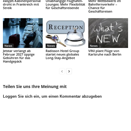
easyJet-Kabinenpersonal
Unabhängige Flughafen-
Mehr Wettbewerb im
droht in Frankreich mit
Lounges: Mehr Flexibilität
Bahnfernverkehr –
Streik
für Geschäftsreisende
Chance für
Geschäftsreisen
News
News
News
Jetstar verlangt ab
Radisson Hotel Group
VINI plant Flüge von
Februar 2027 üppige
startet neues globales
Karlsruhe nach Berlin
Gebühren für das
Long-Stay-Angebot
Handgepäck
Teilen Sie uns Ihre Meinung mit
Loggen Sie sich ein, um einen Kommentar abzugeben