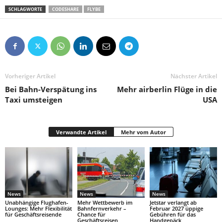
SCHLAGWORTE
CODESHARE
FLYBE
Vorheriger Artikel
Nächster Artikel
Bei Bahn-Verspätung ins
Mehr airberlin Flüge in die
Taxi umsteigen
USA
Verwandte Artikel
Mehr vom Autor
News
News
News
Unabhängige Flughafen-
Mehr Wettbewerb im
Jetstar verlangt ab
Lounges: Mehr Flexibilität
Bahnfernverkehr –
Februar 2027 üppige
für Geschäftsreisende
Chance für
Gebühren für das
Geschäftsreisen
Handgepäck