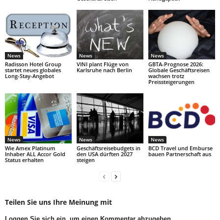
News
News
News
Radisson Hotel Group
VINI plant Flüge von
GBTA-Prognose 2026:
startet neues globales
Karlsruhe nach Berlin
Globale Geschäftsreisen
Long-Stay-Angebot
wachsen trotz
Preissteigerungen
News
News
News
Wie Amex Platinum
Geschäftsreisebudgets in
BCD Travel und Emburse
Inhaber ALL Accor Gold
den USA dürften 2027
bauen Partnerschaft aus
Status erhalten
steigen
Teilen Sie uns Ihre Meinung mit
Loggen Sie sich ein, um einen Kommentar abzugeben