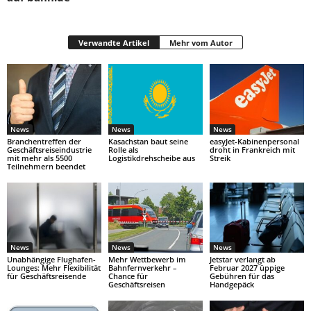
Verwandte Artikel
Mehr vom Autor
News
News
News
Branchentreffen der
Kasachstan baut seine
easyJet-Kabinenpersonal
Geschäftsreiseindustrie
Rolle als
droht in Frankreich mit
mit mehr als 5500
Logistikdrehscheibe aus
Streik
Teilnehmern beendet
News
News
News
Unabhängige Flughafen-
Mehr Wettbewerb im
Jetstar verlangt ab
Lounges: Mehr Flexibilität
Bahnfernverkehr –
Februar 2027 üppige
für Geschäftsreisende
Chance für
Gebühren für das
Geschäftsreisen
Handgepäck