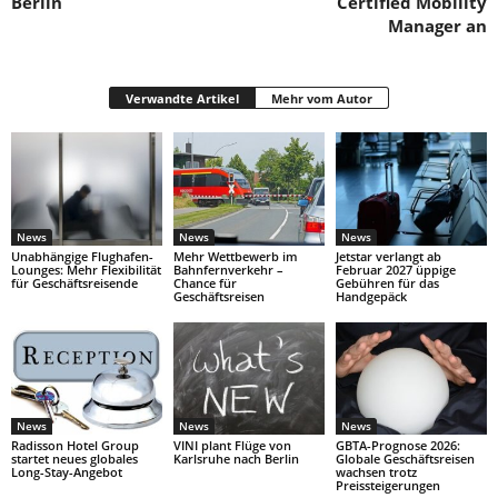
Berlin
Certified Mobility
Manager an
Verwandte Artikel
Mehr vom Autor
News
News
News
Unabhängige Flughafen-
Mehr Wettbewerb im
Jetstar verlangt ab
Lounges: Mehr Flexibilität
Bahnfernverkehr –
Februar 2027 üppige
für Geschäftsreisende
Chance für
Gebühren für das
Geschäftsreisen
Handgepäck
News
News
News
Radisson Hotel Group
VINI plant Flüge von
GBTA-Prognose 2026:
startet neues globales
Karlsruhe nach Berlin
Globale Geschäftsreisen
Long-Stay-Angebot
wachsen trotz
Preissteigerungen