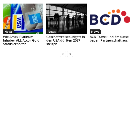
News
News
News
Wie Amex Platinum
Geschäftsreisebudgets in
BCD Travel und Emburse
Inhaber ALL Accor Gold
den USA dürften 2027
bauen Partnerschaft aus
Status erhalten
steigen