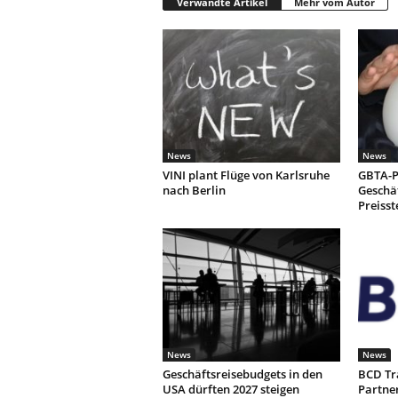
Verwandte Artikel
Mehr vom Autor
News
News
VINI plant Flüge von Karlsruhe
GBTA-P
nach Berlin
Geschäf
Preiss
News
News
Geschäftsreisebudgets in den
BCD Tr
USA dürften 2027 steigen
Partne