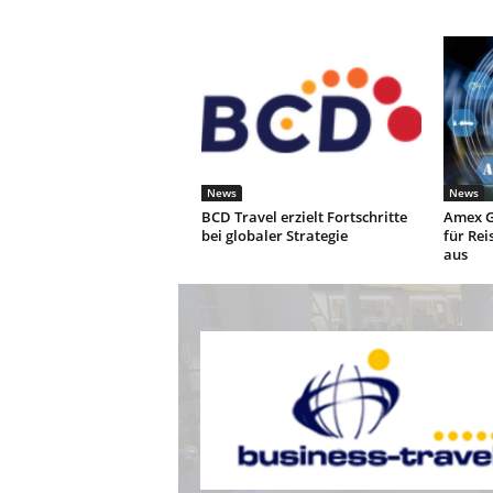
News
News
BCD Travel erzielt Fortschritte
Amex G
bei globaler Strategie
für Rei
aus