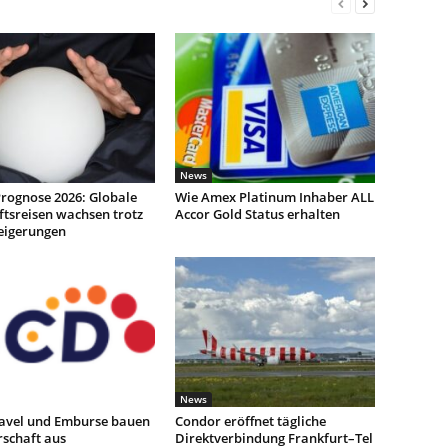
News
rognose 2026: Globale
Wie Amex Platinum Inhaber ALL
tsreisen wachsen trotz
Accor Gold Status erhalten
teigerungen
News
avel und Emburse bauen
Condor eröffnet tägliche
rschaft aus
Direktverbindung Frankfurt–Tel