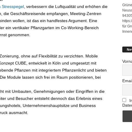
Grüne
 Stresspegel
, verbessern die Luftqualität und erhöhen die
Neuss
n, die Geschäftsreisende empfangen, Meeting-Zentren
94305
binden wollen, ist das ein handfestes Argument. Eine
https
für G
er ein vertikaler Pflanzgarten im Co-Working-Bereich
Innen
ernst genommen.
Ne
onierung, ohne auf Flexibilität zu verzichten. Mobile
Vorn
onzept CUBE, entwickelt in Köln und umgesetzt mit
bende Pflanzen mit integriertem Pflanzenlicht und bieten
 Die Module lassen sich frei im Raum positionieren, bei
Emai
cht mit Umbauten, Genehmigungen oder Eingriffen in die
ter und Besucher entsteht dennoch das Erlebnis eines
I
Date
ungshotels, Unternehmenshauptsitze und Business
ruck ausmacht.