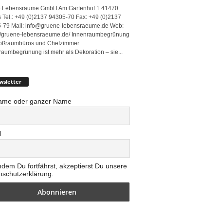
 Lebensräume GmbH Am Gartenhof 1 41470
 Tel.: +49 (0)2137 94305-70 Fax: +49 (0)2137
-79 Mail: info@gruene-lebensraeume.de Web:
://gruene-lebensraeume.de/ Innenraumbegrünung
roßraumbüros und Chefzimmer
raumbegrünung ist mehr als Dekoration – sie...
wsletter
ame oder ganzer Name
l
ndem Du fortfährst, akzeptierst Du unsere
nschutzerklärung.