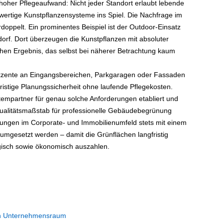
 hoher Pflegeaufwand: Nicht jeder Standort erlaubt lebende
rtige Kunstpflanzensysteme ins Spiel. Die Nachfrage im
rdoppelt. Ein prominentes Beispiel ist der Outdoor-Einsatz
rf. Dort überzeugen die Kunstpflanzen mit absoluter
hen Ergebnis, das selbst bei näherer Betrachtung kaum
kzente an Eingangsbereichen, Parkgaragen oder Fassaden
ristige Planungssicherheit ohne laufende Pflegekosten.
tempartner für genau solche Anforderungen etabliert und
litätsmaßstab für professionelle Gebäudebegrünung
ungen im Corporate- und Immobilienumfeld stets mit einem
umgesetzt werden – damit die Grünflächen langfristig
ogisch sowie ökonomisch auszahlen.
nen Unternehmensraum