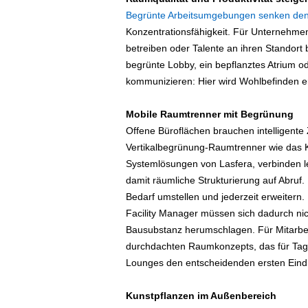
e
Begrünte Arbeitsumgebungen senken den
n
Konzentrationsfähigkeit. Für Unternehme
|
betreiben oder Talente an ihren Standort 
B
begrünte Lobby, ein bepflanztes Atrium od
u
s
kommunizieren: Hier wird Wohlbefinden 
i
n
Mobile Raumtrenner mit Begrünung
e
Offene Büroflächen brauchen intelligente Z
s
Vertikalbegrünung-Raumtrenner wie das K
s
Systemlösungen von Lasfera, verbinden le
-
damit räumliche Strukturierung auf Abruf.
T
r
Bedarf umstellen und jederzeit erweitern.
a
Facility Manager müssen sich dadurch ni
v
Bausubstanz herumschlagen. Für Mitarbei
e
durchdachten Raumkonzepts, das für Tag
l
Lounges den entscheidenden ersten Eind
.
d
Kunstpflanzen im Außenbereich
e