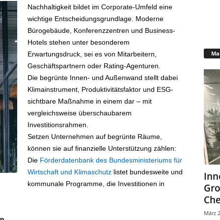
Nachhaltigkeit bildet im Corporate-Umfeld eine
wichtige Entscheidungsgrundlage. Moderne
Bürogebäude, Konferenzzentren und Business-
Hotels stehen unter besonderem
Mar
Erwartungsdruck, sei es von Mitarbeitern,
Geschäftspartnern oder Rating-Agenturen.
Die begrünte Innen- und Außenwand stellt dabei
Klimainstrument, Produktivitätsfaktor und ESG-
sichtbare Maßnahme in einem dar – mit
vergleichsweise überschaubarem
Investitionsrahmen.
Setzen Unternehmen auf begrünte Räume,
können sie auf finanzielle Unterstützung zählen:
Die
Förderdatenbank des Bundesministeriums für
Wirtschaft und Klimaschutz
listet bundesweite und
Inn
kommunale Programme, die Investitionen in
Gr
Che
März 2
rn