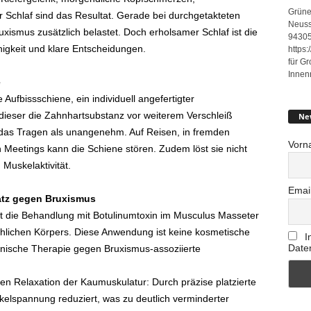
Grüne
Schlaf sind das Resultat. Gerade bei durchgetakteten
Neuss
xismus zusätzlich belastet. Doch erholsamer Schlaf ist die
94305
higkeit und klare Entscheidungen.
https
für G
Innen
e
 Aufbissschiene, ein individuell angefertigter
dieser die Zahnhartsubstanz vor weiterem Verschleiß
Ne
 das Tragen als unangenehm. Auf Reisen, in fremden
Vorn
Meetings kann die Schiene stören. Zudem löst sie nicht
Muskelaktivität.
Emai
atz gegen Bruxismus
ellt die Behandlung mit Botulinumtoxin im Musculus Masseter
lichen Körpers. Diese Anwendung ist keine kosmetische
I
Date
inische Therapie gegen Bruxismus-assoziierte
rten Relaxation der Kaumuskulatur: Durch präzise platzierte
kelspannung reduziert, was zu deutlich verminderter