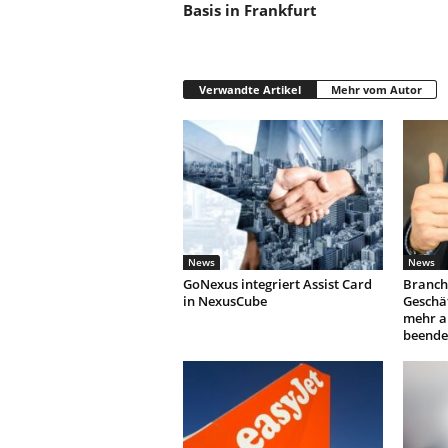
Basis in Frankfurt
Verwandte Artikel
Mehr vom Autor
News
News
GoNexus integriert Assist Card
Branch
in NexusCube
Geschäf
mehr a
beende