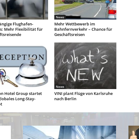
News
ngige Flughafen-
Mehr Wettbewerb im
: Mehr Flexibilität für
Bahnfernverkehr – Chance für
ftsreisende
Geschäftsreisen
News
n Hotel Group startet
VINI plant Flüge von Karlsruhe
lobales Long-Stay-
nach Berlin
t