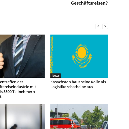
Geschäftsreisen?
News
entreffen der
Kasachstan baut seine Rolle als
tsreiseindustrie mit
Logistikdrehscheibe aus
ls 5500 Teilnehmern
t