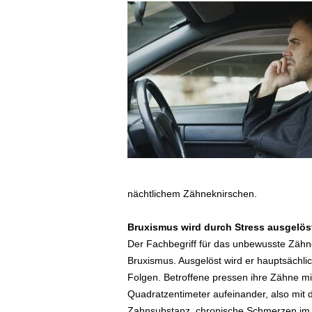
ä
f
t
s
r
e
i
s
e
n
|
D
i
nächtlichem Zähneknirschen.
e
n
Bruxismus wird durch Stress ausgelös
s
Der Fachbegriff für das unbewusste Zähn
t
Bruxismus. Ausgelöst wird er hauptsächli
r
e
Folgen. Betroffene pressen ihre Zähne mi
i
Quadratzentimeter aufeinander, also mit
s
Zahnsubstanz, chronische Schmerzen im 