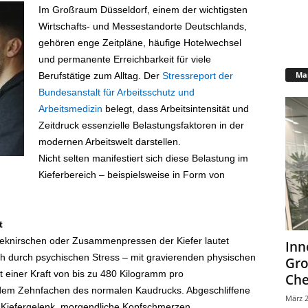
Im Großraum Düsseldorf, einem der wichtigsten
Wirtschafts- und Messestandorte Deutschlands,
gehören enge Zeitpläne, häufige Hotelwechsel
und permanente Erreichbarkeit für viele
Mar
Berufstätige zum Alltag. Der
Stressreport der
Bundesanstalt für Arbeitsschutz und
Arbeitsmedizin
belegt, dass Arbeitsintensität und
Zeitdruck essenzielle Belastungsfaktoren in der
modernen Arbeitswelt darstellen.
Nicht selten manifestiert sich diese Belastung im
Kieferbereich – beispielsweise in Form von
t
eknirschen oder Zusammenpressen der Kiefer lautet
Inn
ch durch psychischen Stress – mit gravierenden physischen
Gr
t einer Kraft von bis zu 480 Kilogramm pro
Che
 dem Zehnfachen des normalen Kaudrucks. Abgeschliffene
März 2
Kiefergelenk, morgendliche Kopfschmerzen,