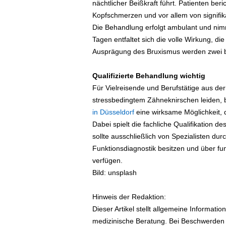
nächtlicher Beißkraft führt. Patienten be
Kopfschmerzen und vor allem von signifika
Die Behandlung erfolgt ambulant und nimm
Tagen entfaltet sich die volle Wirkung, di
Ausprägung des Bruxismus werden zwei b
Qualifizierte Behandlung wichtig
Für Vielreisende und Berufstätige aus der
stressbedingtem Zähneknirschen leiden, b
in Düsseldorf
eine wirksame Möglichkeit, 
Dabei spielt die fachliche Qualifikation d
sollte ausschließlich von Spezialisten dur
Funktionsdiagnostik besitzen und über fu
verfügen.
Bild: unsplash
Hinweis der Redaktion:
Dieser Artikel stellt allgemeine Informatio
medizinische Beratung. Bei Beschwerden we