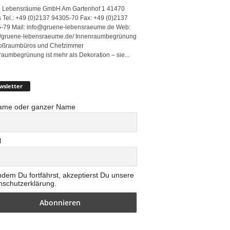
 Lebensräume GmbH Am Gartenhof 1 41470
 Tel.: +49 (0)2137 94305-70 Fax: +49 (0)2137
-79 Mail: info@gruene-lebensraeume.de Web:
://gruene-lebensraeume.de/ Innenraumbegrünung
roßraumbüros und Chefzimmer
raumbegrünung ist mehr als Dekoration – sie...
wsletter
ame oder ganzer Name
l
ndem Du fortfährst, akzeptierst Du unsere
nschutzerklärung.