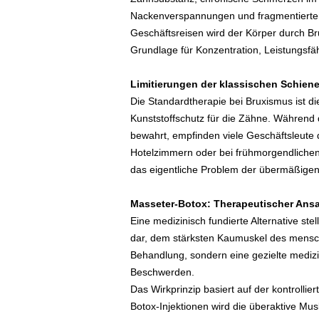
e
Nackenverspannungen und fragmentierter 
n
Geschäftsreisen wird der Körper durch Bru
|
Grundlage für Konzentration, Leistungsfä
B
u
s
Limitierungen der klassischen Schien
i
Die Standardtherapie bei Bruxismus ist die
n
Kunststoffschutz für die Zähne. Während 
e
bewahrt, empfinden viele Geschäftsleute
s
Hotelzimmern oder bei frühmorgendlichen 
s
das eigentliche Problem der übermäßigen 
-
T
r
Masseter-Botox: Therapeutischer Ans
a
Eine medizinisch fundierte Alternative st
v
dar, dem stärksten Kaumuskel des mensch
e
Behandlung, sondern eine gezielte mediz
l
Beschwerden.
.
Das Wirkprinzip basiert auf der kontrollie
d
Botox-Injektionen wird die überaktive Mus
e