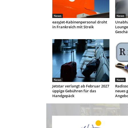
News
News
easyJet-Kabinenpersonal droht
Unabhä
in Frankreich mit Streik
Lounges
Geschä
News
News
Jetstar verlangt ab Februar 2027
Radisso
üppige Gebühren für das
neues g
Handgepäck
Angebo