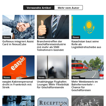
Verwandte Artikel
Mehr vom Autor
News
News
News
GoNexus integriert Assist
Branchentreffen der
Kasachstan baut seine
Card in NexusCube
Geschäftsreiseindustrie
Rolle als
mit mehr als 5500
Logistikdrehscheibe aus
Teilnehmern beendet
News
News
News
easyJet-Kabinenpersonal
Unabhängige Flughafen-
Mehr Wettbewerb im
droht in Frankreich mit
Lounges: Mehr Flexibilität
Bahnfernverkehr –
Streik
für Geschäftsreisende
Chance für
Geschäftsreisen