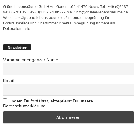
Grüne Lebensräume GmbH Am Gartenhof 1 41470 Neuss Tel.: +49 (0)2137
94305-70 Fax: +49 (0)2137 94305-79 Mail: info@gruene-lebensraeume.de
Web: https://gruene-lebensraeume.de/ Innenraumbegrünung für
Großraumbüros und Chefzimmer Innenraumbegrünung ist mehr als
Dekoration – sie...
Newsletter
Vorname oder ganzer Name
Email
Indem Du fortfährst, akzeptierst Du unsere
Datenschutzerklärung.