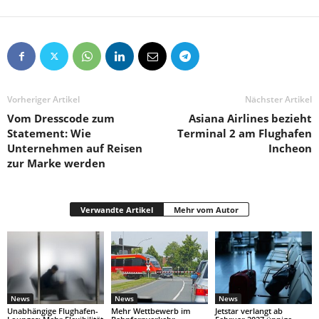
Vorheriger Artikel
Nächster Artikel
Vom Dresscode zum
Asiana Airlines bezieht
Statement: Wie
Terminal 2 am Flughafen
Unternehmen auf Reisen
Incheon
zur Marke werden
Verwandte Artikel
Mehr vom Autor
News
News
News
Unabhängige Flughafen-
Mehr Wettbewerb im
Jetstar verlangt ab