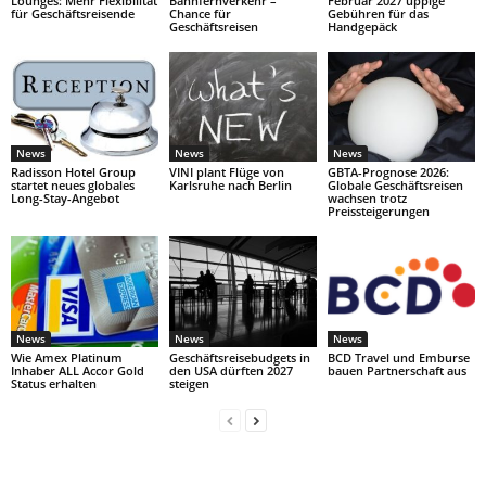
Lounges: Mehr Flexibilität
Bahnfernverkehr –
Februar 2027 üppige
für Geschäftsreisende
Chance für
Gebühren für das
Geschäftsreisen
Handgepäck
News
News
News
Radisson Hotel Group
VINI plant Flüge von
GBTA-Prognose 2026:
startet neues globales
Karlsruhe nach Berlin
Globale Geschäftsreisen
Long-Stay-Angebot
wachsen trotz
Preissteigerungen
News
News
News
Wie Amex Platinum
Geschäftsreisebudgets in
BCD Travel und Emburse
Inhaber ALL Accor Gold
den USA dürften 2027
bauen Partnerschaft aus
Status erhalten
steigen