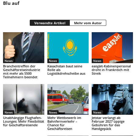
Blu auf
Verwandte Artikel
Mehr vom Autor
News
News
News
Branchentreffen der
Kasachstan baut seine
easyJet-Kabinenpersonal
Geschäftsreiseindustrie
Rolle als
droht in Frankreich mit
mit mehr als 5500
Logistikdrehscheibe aus
Streik
Teilnehmern beendet
News
News
News
Unabhängige Flughafen-
Mehr Wettbewerb im
Jetstar verlangt ab
Lounges: Mehr Flexibilität
Bahnfernverkehr –
Februar 2027 üppige
für Geschäftsreisende
Chance für
Gebühren für das
Geschäftsreisen
Handgepäck