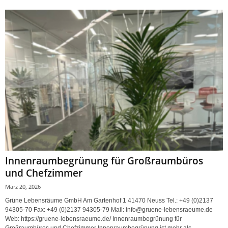
Innenraumbegrünung für Großraumbüros
und Chefzimmer
März 20, 2026
Grüne Lebensräume GmbH Am Gartenhof 1 41470 Neuss Tel.: +49 (0)2137
94305-70 Fax: +49 (0)2137 94305-79 Mail: info@gruene-lebensraeume.de
Web: https://gruene-lebensraeume.de/ Innenraumbegrünung für
Großraumbüros und Chefzimmer Innenraumbegrünung ist mehr als