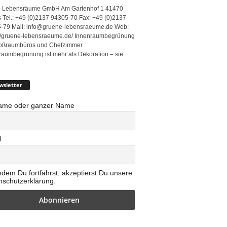
 Lebensräume GmbH Am Gartenhof 1 41470
 Tel.: +49 (0)2137 94305-70 Fax: +49 (0)2137
-79 Mail: info@gruene-lebensraeume.de Web:
://gruene-lebensraeume.de/ Innenraumbegrünung
roßraumbüros und Chefzimmer
raumbegrünung ist mehr als Dekoration – sie...
wsletter
ame oder ganzer Name
l
ndem Du fortfährst, akzeptierst Du unsere
nschutzerklärung.