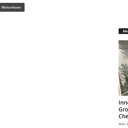
Weiterlesen
Mar
Inn
Gr
Che
März 2