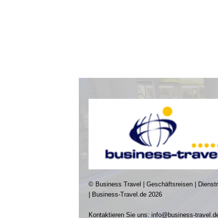
© Business Travel | Geschäftsreisen | Dienst
| Business-Travel.de 2026
Kontaktieren Sie uns:
info@business-travel.d