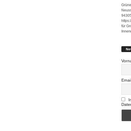
Grüne
Neuss
94305
https
für G
Innen
Ne
Vorn
Emai
I
Date