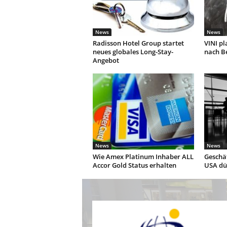
News
News
Radisson Hotel Group startet
VINI pl
neues globales Long-Stay-
nach Be
Angebot
News
News
Wie Amex Platinum Inhaber ALL
Geschäf
Accor Gold Status erhalten
USA dür