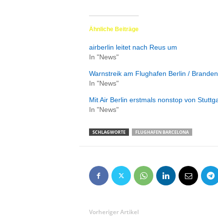
e
n
|
Ähnliche Beiträge
B
u
airberlin leitet nach Reus um
s
In "News"
i
Warnstreik am Flughafen Berlin / Brande
n
In "News"
e
s
Mit Air Berlin erstmals nonstop von Stutt
s
In "News"
-
T
SCHLAGWORTE
FLUGHAFEN BARCELONA
r
a
v
e
l
.
d
e
Vorheriger Artikel