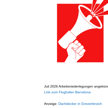
ä
f
t
s
r
e
i
s
e
n
|
D
i
e
n
s
t
Juli 2026 Arbeitsniederlegungen angekünd
r
Link zum Flughafen Barcelona
e
i
Anzeige:
Dachdecker in Grevenbroich
s