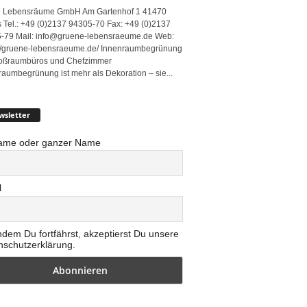
 Lebensräume GmbH Am Gartenhof 1 41470
 Tel.: +49 (0)2137 94305-70 Fax: +49 (0)2137
-79 Mail: info@gruene-lebensraeume.de Web:
://gruene-lebensraeume.de/ Innenraumbegrünung
roßraumbüros und Chefzimmer
raumbegrünung ist mehr als Dekoration – sie...
wsletter
ame oder ganzer Name
l
ndem Du fortfährst, akzeptierst Du unsere
nschutzerklärung.