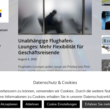
reisen
Unabhängige Flughafen-
Lounges: Mehr Flexibilität für
e
Geschäftsreisende
August 6, 2026
Flughafen-Lounges galten lange als Privileg von First-
Class- und Business-Class-Passagieren sowie von
Vielfliegern mit entsprechendem Status. Dieses Modell
verändert sich: Neben den exklusiven Bereichen
Datenschutz & Cookies
einzelner...
d verbessern zu können, verwenden wir Cookies. Durch die weitere 
re Informationen zu Cookies erhalten Sie in unserer Datenschutzerk
Akzeptieren
Ablehnen
Cookie Einstellungen
Erfahren Sie meh
Unternehmen 