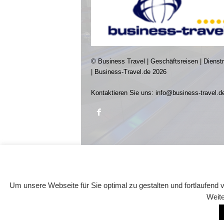
© Business Travel | Geschäftsreisen | Dienst
| Business-Travel.de 2026
Kontaktieren Sie uns:
info@business-travel.d
Um unsere Webseite für Sie optimal zu gestalten und fortlaufen
Weite
© Business-Travel.de 2026 -
Design: TMITC