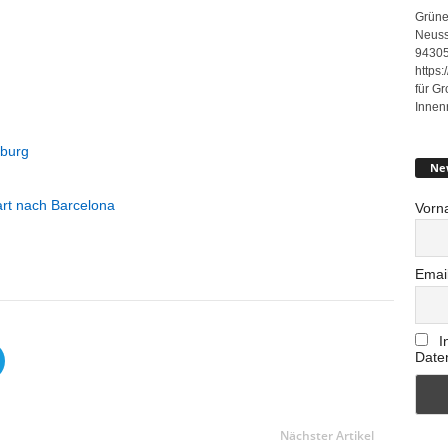
Grüne
Neuss
94305
https
für G
Innen
nburg
Ne
gart nach Barcelona
Vorn
Emai
I
Date
Nächster Artikel