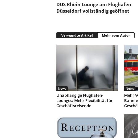
DUS Rhein Lounge am Flughafen
Düsseldorf vollständig geöffnet
Verwandte Artikel
Mehr vom Autor
News
News
Unabhängige Flughafen-
Mehr W
Lounges: Mehr Flexibilität für
Bahnfe
Geschäftsreisende
Geschä