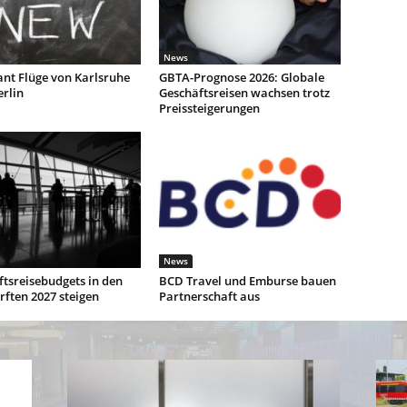
News
ant Flüge von Karlsruhe
GBTA-Prognose 2026: Globale
rlin
Geschäftsreisen wachsen trotz
Preissteigerungen
News
tsreisebudgets in den
BCD Travel und Emburse bauen
ften 2027 steigen
Partnerschaft aus