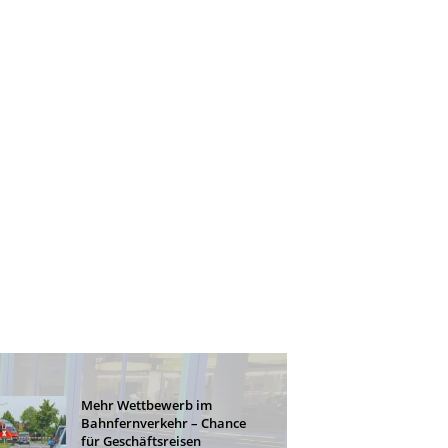
Mehr Wettbewerb im
Bahnfernverkehr – Chance
für Geschäftsreisen