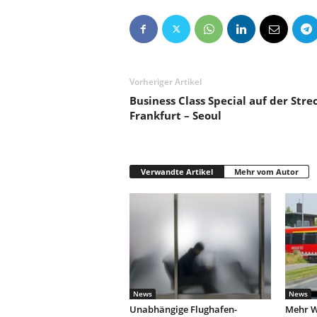
Vorheriger Artikel
Business Class Special auf der Stre
Frankfurt – Seoul
Verwandte Artikel
Mehr vom Autor
News
News
Unabhängige Flughafen-
Mehr W