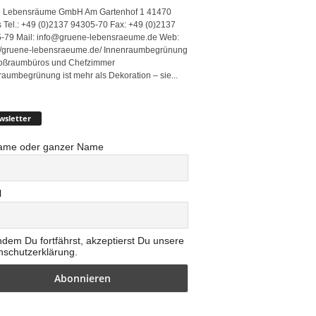
 Lebensräume GmbH Am Gartenhof 1 41470
 Tel.: +49 (0)2137 94305-70 Fax: +49 (0)2137
-79 Mail: info@gruene-lebensraeume.de Web:
://gruene-lebensraeume.de/ Innenraumbegrünung
roßraumbüros und Chefzimmer
raumbegrünung ist mehr als Dekoration – sie...
wsletter
ame oder ganzer Name
l
ndem Du fortfährst, akzeptierst Du unsere
nschutzerklärung.