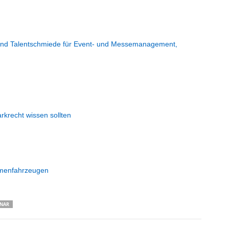
ng und Talentschmiede für Event- und Messemanagement,
krecht wissen sollten
rmenfahrzeugen
INAR