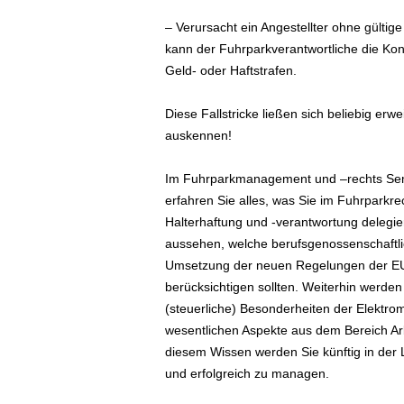
e
– Verursacht ein Angestellter ohne gülti
n
|
kann der Fuhrparkverantwortliche die Kon
B
Geld- oder Haftstrafen.
u
s
Diese Fallstricke ließen sich beliebig erw
i
auskennen!
n
e
Im Fuhrparkmanagement und –rechts Semi
s
s
erfahren Sie alles, was Sie im Fuhrparkr
-
Halterhaftung und -verantwortung delegi
T
aussehen, welche berufsgenossenschaftlic
r
Umsetzung der neuen Regelungen der E
a
berücksichtigen sollten. Weiterhin werde
v
(steuerliche) Besonderheiten der Elektro
e
wesentlichen Aspekte aus dem Bereich Ar
l
.
diesem Wissen werden Sie künftig in der 
d
und erfolgreich zu managen.
e