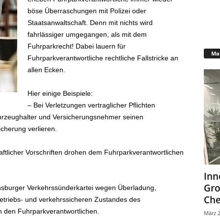
böse Überraschungen mit Polizei oder
Staatsanwaltschaft. Denn mit nichts wird
fahrlässiger umgegangen, als mit dem
Fuhrparkrecht! Dabei lauern für
Mar
Fuhrparkverantwortliche rechtliche Fallstricke an
allen Ecken.
Hier einige Beispiele:
– Bei Verletzungen vertraglicher Pflichten
hrzeughalter und Versicherungsnehmer seinen
cherung verlieren.
ftlicher Vorschriften drohen dem Fuhrparkverantwortlichen
Inn
Gr
nsburger Verkehrssünderkartei wegen Überladung,
Che
etriebs- und verkehrssicheren Zustandes des
n den Fuhrparkverantwortlichen.
März 2