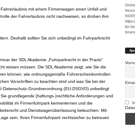
Grüne
ge Fahrerlaubnis mit einem Firmenwagen einen Unfall und
Neuss
94305
trolle der Fahrerlaubnis nicht nachweisen, so drohen ihm
https
für G
Innen
eitern. Deshalb sollten Sie sich unbedingt im Fuhrparkrecht
Ne
nar der SDL Akademie „Fuhrparkrecht in der Praxis“
Vorn
echt wissen müssen. Die SDL Akademie zeigt, wie Sie die
eren können, wie ordnungsgemäße Führerscheinkontrollen
hen Vorschriften zu beachten sind und was Sie bei der
Emai
U-Datenschutz-Grundverordnung (EU-DSGVO) unbedingt
n Sie grundlegende (haftungs-)rechtliche Anforderungen und
I
mobilität im Firmenfuhrpark kennenlernen und die
Date
beitsrecht und Dienstwagenüberlassung beleuchten. Mit
Lage sein, Ihren Firmenfuhrpark rechtssicher zu betreuen