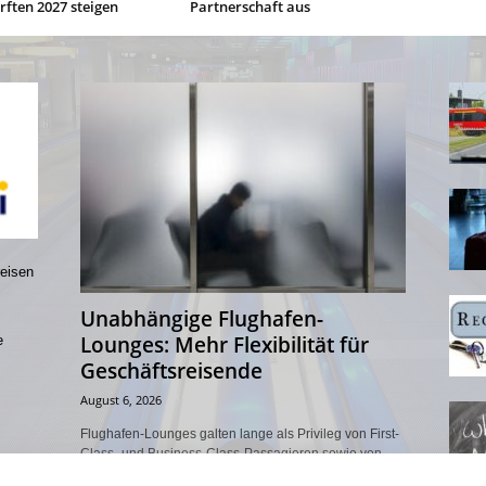
ften 2027 steigen
Partnerschaft aus
reisen
Unabhängige Flughafen-
Lounges: Mehr Flexibilität für
e
Geschäftsreisende
August 6, 2026
Flughafen-Lounges galten lange als Privileg von First-
Class- und Business-Class-Passagieren sowie von
Vielfliegern mit entsprechendem Status. Dieses Modell