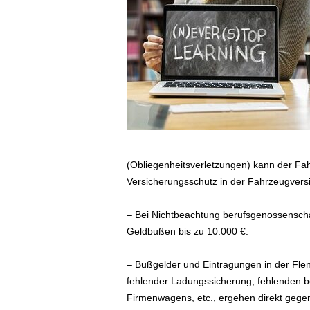
ä
f
t
s
r
e
i
s
e
n
|
(Obliegenheitsverletzungen) kann der Fa
D
Versicherungsschutz in der Fahrzeugversi
i
e
– Bei Nichtbeachtung berufsgenossenscha
n
s
Geldbußen bis zu 10.000 €.
t
r
– Bußgelder und Eintragungen in der Fle
e
fehlender Ladungssicherung, fehlenden b
i
Firmenwagens, etc., ergehen direkt gege
s