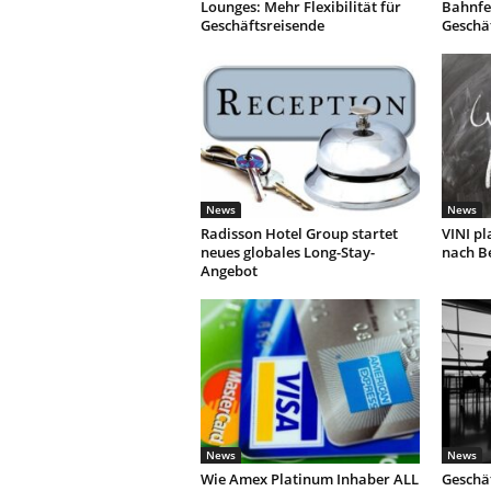
Lounges: Mehr Flexibilität für
Bahnfe
Geschäftsreisende
Geschä
News
News
Radisson Hotel Group startet
VINI pl
neues globales Long-Stay-
nach Be
Angebot
News
News
Wie Amex Platinum Inhaber ALL
Geschäf