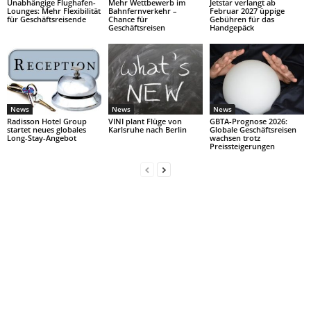
Unabhängige Flughafen-
Mehr Wettbewerb im
Jetstar verlangt ab
Lounges: Mehr Flexibilität
Bahnfernverkehr –
Februar 2027 üppige
für Geschäftsreisende
Chance für
Gebühren für das
Geschäftsreisen
Handgepäck
News
News
News
Radisson Hotel Group
VINI plant Flüge von
GBTA-Prognose 2026:
startet neues globales
Karlsruhe nach Berlin
Globale Geschäftsreisen
Long-Stay-Angebot
wachsen trotz
Preissteigerungen