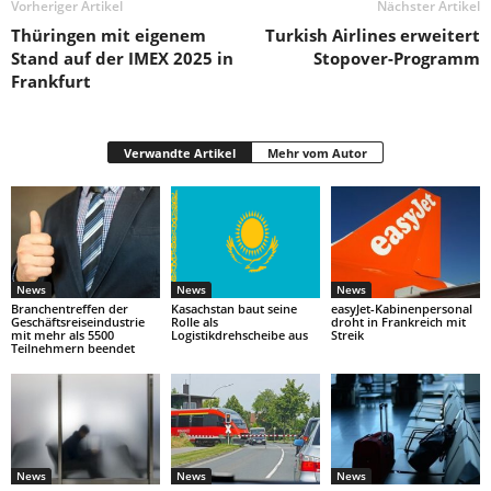
Vorheriger Artikel
Nächster Artikel
Thüringen mit eigenem
Turkish Airlines erweitert
Stand auf der IMEX 2025 in
Stopover-Programm
Frankfurt
Verwandte Artikel
Mehr vom Autor
News
News
News
Branchentreffen der
Kasachstan baut seine
easyJet-Kabinenpersonal
Geschäftsreiseindustrie
Rolle als
droht in Frankreich mit
mit mehr als 5500
Logistikdrehscheibe aus
Streik
Teilnehmern beendet
News
News
News