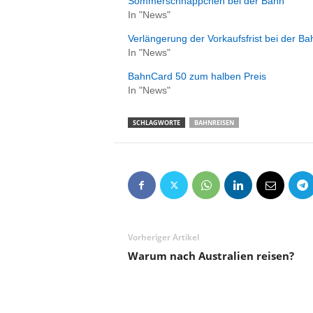
Sommerschnäppchen bei der Bahn
e
In "News"
n
|
Verlängerung der Vorkaufsfrist bei der B
B
In "News"
u
BahnCard 50 zum halben Preis
s
In "News"
i
n
SCHLAGWORTE
BAHNREISEN
e
s
s
-
T
r
a
v
Vorheriger Artikel
e
Warum nach Australien reisen?
l
.
d
e