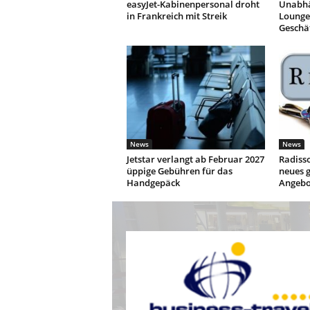
easyJet-Kabinenpersonal droht
Unabhä
in Frankreich mit Streik
Lounges
Geschä
News
News
Jetstar verlangt ab Februar 2027
Radisso
üppige Gebühren für das
neues g
Handgepäck
Angebo