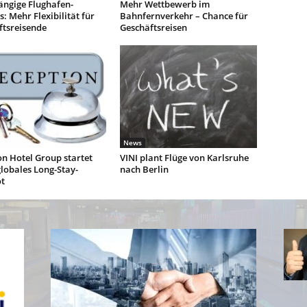
ngige Flughafen-
Mehr Wettbewerb im
: Mehr Flexibilität für
Bahnfernverkehr – Chance für
ftsreisende
Geschäftsreisen
News
n Hotel Group startet
VINI plant Flüge von Karlsruhe
lobales Long-Stay-
nach Berlin
t