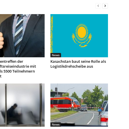
News
entreffen der
Kasachstan baut seine Rolle als
tsreiseindustrie mit
Logistikdrehscheibe aus
ls 5500 Teilnehmern
t
News