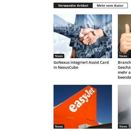
Verwandte Artikel
Mehr vom Autor
News
News
GoNexus integriert Assist Card
Branch
in NexusCube
Geschäf
mehr a
beende
News
News