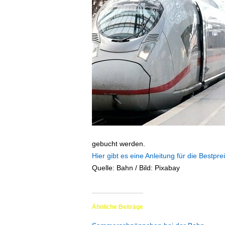
ä
f
t
s
r
e
i
s
e
n
|
D
i
gebucht werden.
e
Hier gibt es eine Anleitung für die Bestpr
n
s
Quelle: Bahn / Bild: Pixabay
t
r
e
Ähnliche Beiträge
i
s