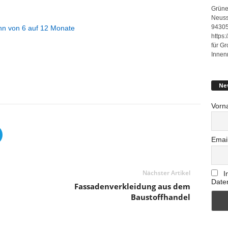
Grüne
Neuss
94305
ahn von 6 auf 12 Monate
https
für G
Innen
Ne
Vorn
Emai
Nächster Artikel
I
Date
Fassadenverkleidung aus dem
Baustoffhandel