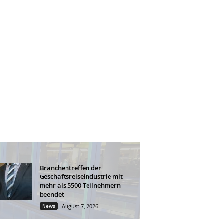
Branchentreffen der
Geschäftsreiseindustrie mit
mehr als 5500 Teilnehmern
beendet
News
August 7, 2026