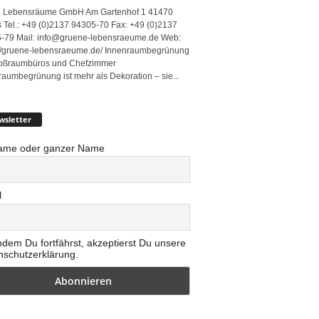
 Lebensräume GmbH Am Gartenhof 1 41470
 Tel.: +49 (0)2137 94305-70 Fax: +49 (0)2137
-79 Mail: info@gruene-lebensraeume.de Web:
://gruene-lebensraeume.de/ Innenraumbegrünung
roßraumbüros und Chefzimmer
raumbegrünung ist mehr als Dekoration – sie...
wsletter
ame oder ganzer Name
l
ndem Du fortfährst, akzeptierst Du unsere
nschutzerklärung.