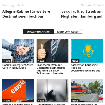
Vorheriger Artikel
Nächster Artikel
Allegris-Kabine für weitere
ver.di ruft zu Streik am
Destinationen buchbar
Flughafen Hamburg auf
Verwandte Artikel
Mehr vom Autor
News
News
News
GoNexus integriert Assist
Branchentreffen der
Kasachstan baut seine
Card in NexusCube
Geschäftsreiseindustrie
Rolle als
mit mehr als 5500
Logistikdrehscheibe aus
Teilnehmern beendet
News
News
News
easyJet-Kabinenpersonal
Unabhängige Flughafen-
Mehr Wettbewerb im