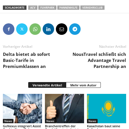
SCHLAGWORTE
ACV
FUHRPARK
PANNENHILFE
VERKEHRSCLUB
Vorheriger Artikel
Nächster Artikel
Delta bietet ab sofort
NousTravel schließt sich
Basic-Tarife in
Advantage Travel
Premiumklassen an
Partnership an
Verwandte Artikel
Mehr vom Autor
News
News
News
GoNexus integriert Assist
Branchentreffen der
Kasachstan baut seine