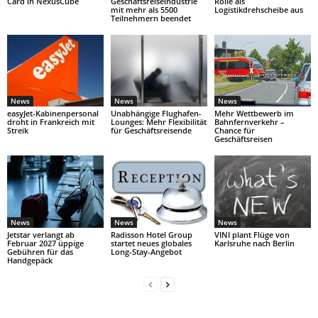
Card in NexusCube
Geschäftsreiseindustrie
Rolle als
mit mehr als 5500
Logistikdrehscheibe aus
Teilnehmern beendet
News
News
News
easyJet-Kabinenpersonal
Unabhängige Flughafen-
Mehr Wettbewerb im
droht in Frankreich mit
Lounges: Mehr Flexibilität
Bahnfernverkehr –
Streik
für Geschäftsreisende
Chance für
Geschäftsreisen
News
News
News
Jetstar verlangt ab
Radisson Hotel Group
VINI plant Flüge von
Februar 2027 üppige
startet neues globales
Karlsruhe nach Berlin
Gebühren für das
Long-Stay-Angebot
Handgepäck