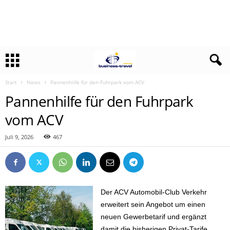
Start
News
Pannenhilfe für den Fuhrpark vom ACV
Pannenhilfe für den Fuhrpark
vom ACV
Juli 9, 2026
467
Der ACV Automobil-Club Verkehr
erweitert sein Angebot um einen
neuen Gewerbetarif und ergänzt
damit die bisherigen Privat-Tarife