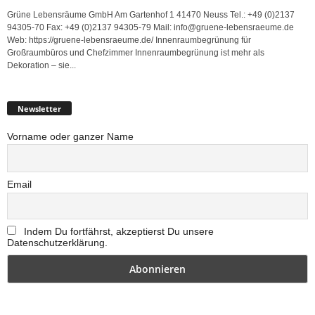
Grüne Lebensräume GmbH Am Gartenhof 1 41470 Neuss Tel.: +49 (0)2137
94305-70 Fax: +49 (0)2137 94305-79 Mail: info@gruene-lebensraeume.de
Web: https://gruene-lebensraeume.de/ Innenraumbegrünung für
Großraumbüros und Chefzimmer Innenraumbegrünung ist mehr als
Dekoration – sie...
Newsletter
Vorname oder ganzer Name
Email
Indem Du fortfährst, akzeptierst Du unsere
Datenschutzerklärung.