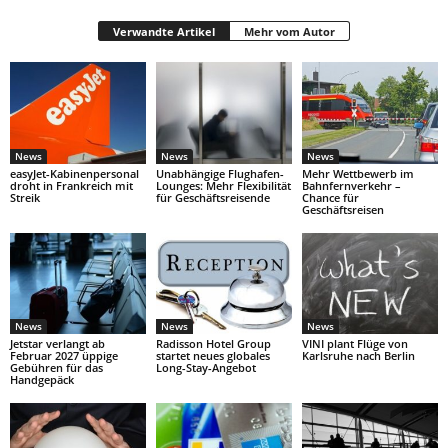
Verwandte Artikel
Mehr vom Autor
News
News
News
easyJet-Kabinenpersonal
Unabhängige Flughafen-
Mehr Wettbewerb im
droht in Frankreich mit
Lounges: Mehr Flexibilität
Bahnfernverkehr –
Streik
für Geschäftsreisende
Chance für
Geschäftsreisen
News
News
News
Jetstar verlangt ab
Radisson Hotel Group
VINI plant Flüge von
Februar 2027 üppige
startet neues globales
Karlsruhe nach Berlin
Gebühren für das
Long-Stay-Angebot
Handgepäck