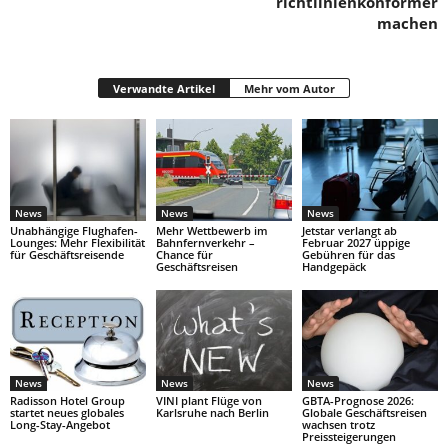
richtlinienkonformer
machen
Verwandte Artikel
Mehr vom Autor
News
News
News
Unabhängige Flughafen-
Mehr Wettbewerb im
Jetstar verlangt ab
Lounges: Mehr Flexibilität
Bahnfernverkehr –
Februar 2027 üppige
für Geschäftsreisende
Chance für
Gebühren für das
Geschäftsreisen
Handgepäck
News
News
News
Radisson Hotel Group
VINI plant Flüge von
GBTA-Prognose 2026:
startet neues globales
Karlsruhe nach Berlin
Globale Geschäftsreisen
Long-Stay-Angebot
wachsen trotz
Preissteigerungen