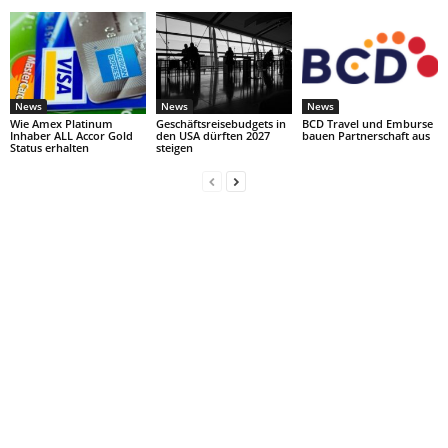
News
News
News
Wie Amex Platinum
Geschäftsreisebudgets in
BCD Travel und Emburse
Inhaber ALL Accor Gold
den USA dürften 2027
bauen Partnerschaft aus
Status erhalten
steigen