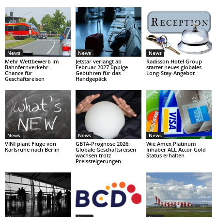
News
News
News
Mehr Wettbewerb im
Jetstar verlangt ab
Radisson Hotel Group
Bahnfernverkehr –
Februar 2027 üppige
startet neues globales
Chance für
Gebühren für das
Long-Stay-Angebot
Geschäftsreisen
Handgepäck
News
News
News
VINI plant Flüge von
GBTA-Prognose 2026:
Wie Amex Platinum
Karlsruhe nach Berlin
Globale Geschäftsreisen
Inhaber ALL Accor Gold
wachsen trotz
Status erhalten
Preissteigerungen