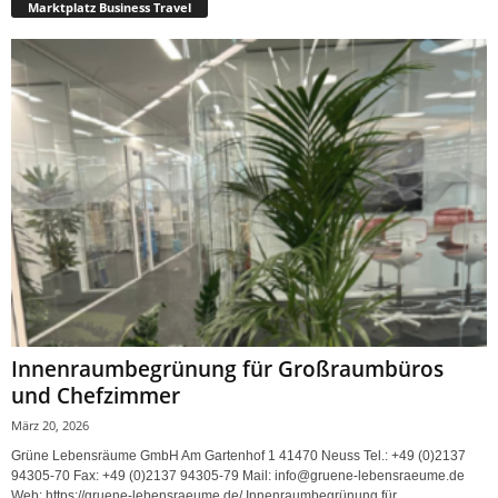
Marktplatz Business Travel
Innenraumbegrünung für Großraumbüros
und Chefzimmer
März 20, 2026
Grüne Lebensräume GmbH Am Gartenhof 1 41470 Neuss Tel.: +49 (0)2137
94305-70 Fax: +49 (0)2137 94305-79 Mail: info@gruene-lebensraeume.de
Web: https://gruene-lebensraeume.de/ Innenraumbegrünung für