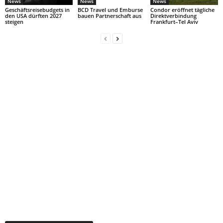
News
News
News
Geschäftsreisebudgets in
BCD Travel und Emburse
Condor eröffnet tägliche
den USA dürften 2027
bauen Partnerschaft aus
Direktverbindung
steigen
Frankfurt–Tel Aviv