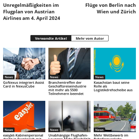
Unregelmäßig­keiten im
Flüge von Berlin nach
Flugplan von Austrian
Wien und Zürich
Airlines am 4. April 2024
Verwandte Artikel
Mehr vom Autor
News
News
News
GoNexus integriert Assist
Branchentreffen der
Kasachstan baut seine
Card in NexusCube
Geschäftsreiseindustrie
Rolle als
mit mehr als 5500
Logistikdrehscheibe aus
Teilnehmern beendet
News
News
News
easyJet-Kabinenpersonal
Unabhängige Flughafen-
Mehr Wettbewerb im
droht in Frankreich mit
Lounges: Mehr Flexibilität
Bahnfernverkehr –