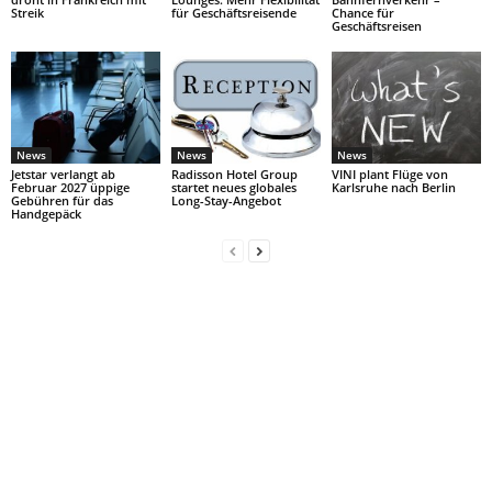
Streik
für Geschäftsreisende
Chance für
Geschäftsreisen
News
News
News
Jetstar verlangt ab
Radisson Hotel Group
VINI plant Flüge von
Februar 2027 üppige
startet neues globales
Karlsruhe nach Berlin
Gebühren für das
Long-Stay-Angebot
Handgepäck