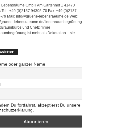
 Lebensräume GmbH Am Gartenhof 1 41470
 Tel.: +49 (0)2137 94305-70 Fax: +49 (0)2137
-79 Mail: info@gruene-lebensraeume.de Web:
://gruene-lebensraeume.de/ Innenraumbegrünung
roßraumbüros und Chefzimmer
raumbegrünung ist mehr als Dekoration – sie...
wsletter
ame oder ganzer Name
l
ndem Du fortfährst, akzeptierst Du unsere
nschutzerklärung.