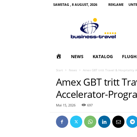
SAMSTAG , 8 AUGUST, 2026
REKLAME
UNT
B
u
s
i
n
e
s
H
NEWS
KATALOG
FLUGH
s
T
O
Start
News
Amex GBT tritt Travel & Hospitality
r
Amex GBT tritt Tra
a
M
v
Accelerator-Prog
e
E
l
|
Mai 15, 2026
697
G
e
s
c
h