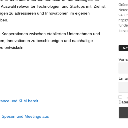
Grüne
uswahl relevanter Technologien und Startups mit. Ziel ist
Neuss
ungen zu adressieren und Innovationen im eigenen
94305
iben.
https
für G
Innen
n Kooperationen zwischen etablierten Unternehmen und
ten, Innovationen zu beschleunigen und nachhaltige
u entwickeln.
Ne
Vorn
Emai
I
rance und KLM bereit
Date
, Spesen und Meetings aus