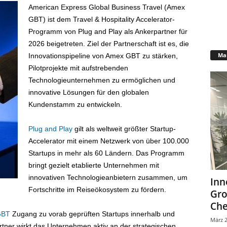
American Express Global Business Travel (Amex
GBT) ist dem Travel & Hospitality Accelerator-
Programm von Plug and Play als Ankerpartner für
2026 beigetreten. Ziel der Partnerschaft ist es, die
Mar
Innovationspipeline von Amex GBT zu stärken,
Pilotprojekte mit aufstrebenden
Technologieunternehmen zu ermöglichen und
innovative Lösungen für den globalen
Kundenstamm zu entwickeln.
Plug and Play
gilt als weltweit größter Startup-
Accelerator mit einem Netzwerk von über 100.000
Startups in mehr als 60 Ländern. Das Programm
bringt gezielt etablierte Unternehmen mit
innovativen Technologieanbietern zusammen, um
Inn
Fortschritte im Reiseökosystem zu fördern.
Gr
Che
GBT
Zugang zu vorab geprüften Startups innerhalb und
März 2
tner wirkt das Unternehmen aktiv an der strategischen