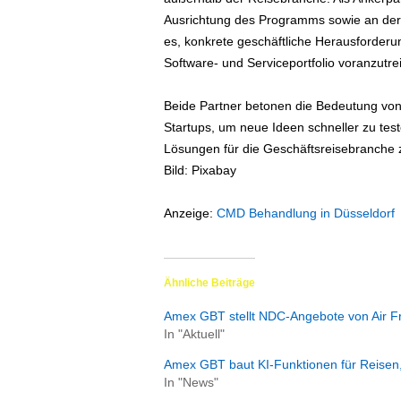
e
Ausrichtung des Programms sowie an der A
n
es, konkrete geschäftliche Herausforder
|
Software- und Serviceportfolio voranzutre
B
u
s
Beide Partner betonen die Bedeutung vo
i
Startups, um neue Ideen schneller zu tes
n
Lösungen für die Geschäftsreisebranche z
e
Bild: Pixabay
s
s
Anzeige:
CMD Behandlung in Düsseldorf
-
T
r
a
Ähnliche Beiträge
v
e
Amex GBT stellt NDC-Angebote von Air F
l
In "Aktuell"
.
Amex GBT baut KI-Funktionen für Reisen
d
In "News"
e