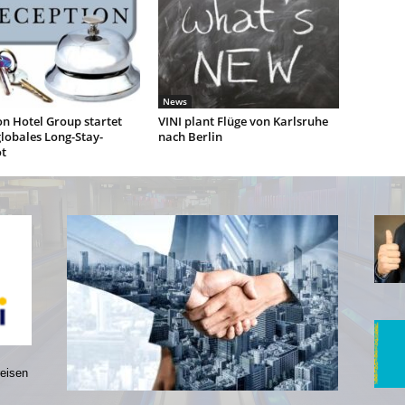
News
n Hotel Group startet
VINI plant Flüge von Karlsruhe
lobales Long-Stay-
nach Berlin
t
reisen