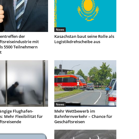
News
entreffen der
Kasachstan baut seine Rolle als
tsreiseindustrie mit
Logistikdrehscheibe aus
ls 5500 Teilnehmern
t
News
ngige Flughafen-
Mehr Wettbewerb im
: Mehr Flexibilität für
Bahnfernverkehr – Chance für
ftsreisende
Geschäftsreisen