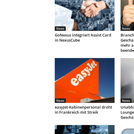
News
News
GoNexus integriert Assist Card
Branch
in NexusCube
Geschäf
mehr a
beende
News
News
easyJet-Kabinenpersonal droht
Unabhä
in Frankreich mit Streik
Lounges
Geschä