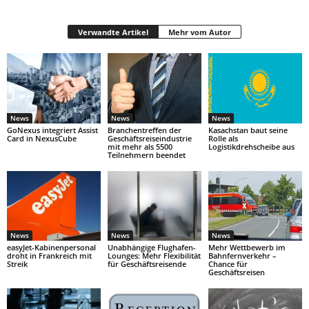
Verwandte Artikel
Mehr vom Autor
News
News
News
GoNexus integriert Assist
Branchentreffen der
Kasachstan baut seine
Card in NexusCube
Geschäftsreiseindustrie
Rolle als
mit mehr als 5500
Logistikdrehscheibe aus
Teilnehmern beendet
News
News
News
easyJet-Kabinenpersonal
Unabhängige Flughafen-
Mehr Wettbewerb im
droht in Frankreich mit
Lounges: Mehr Flexibilität
Bahnfernverkehr –
Streik
für Geschäftsreisende
Chance für
Geschäftsreisen